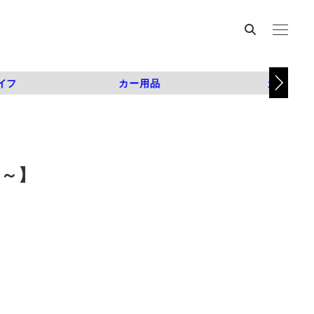
イフ
カー用品
カスタム
史～】