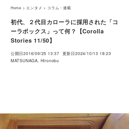
Home
>
エンタメ
>
コラム・連載
初代、２代目カローラに採用された「コ
ーラボックス」って何？【Corolla
Stories 11/50】
公開日
2016/09/25 13:37
更新日
2024/10/13 18:23
著
MATSUNAGA, Hironobu
者