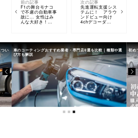
前の記事
次の記事
F1の舞台モナコ
先進運転支援シス
で不慮の自動車事
テムに！ アラウ
故に… 女性はみ
ンドビュー向け
んな大好き！…
4chデコーダ…
につい
車のコーティングおすすめ業者・専門店8選を比較｜種類や選
初め
び方も解説