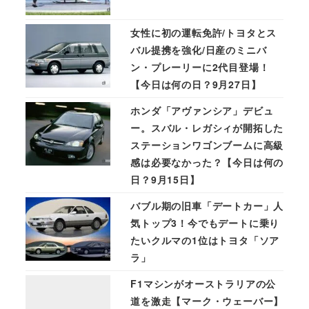
女性に初の運転免許/トヨタとス
バル提携を強化/日産のミニバ
ン・プレーリーに2代目登場！
【今日は何の日？9月27日】
ホンダ「アヴァンシア」デビュ
ー。スバル・レガシィが開拓した
ステーションワゴンブームに高級
感は必要なかった？【今日は何の
日？9月15日】
バブル期の旧車「デートカー」人
気トップ3！今でもデートに乗り
たいクルマの1位はトヨタ「ソア
ラ」
F1マシンがオーストラリアの公
道を激走【マーク・ウェーバー】