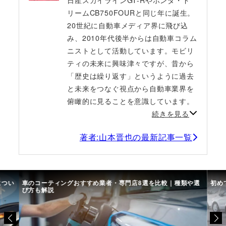
日産スカイラインGT-Rやホンダ・ド
リームCB750FOURと同じ年に誕生。
20世紀に自動車メディア界に飛び込
み、2010年代後半からは自動車コラム
ニストとして活動しています。モビリ
ティの未来に興味津々ですが、昔から
「歴史は繰り返す」というように過去
と未来をつなぐ視点から自動車業界を
俯瞰的に見ることを意識しています。
続きを見る
著者:山本晋也の最新記事一覧
につい
車のコーティングおすすめ業者・専門店8選を比較｜種類や選
初め
び方も解説