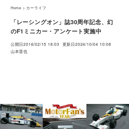
Home
>
カーライフ
「レーシングオン」誌30周年記念、幻
のF1ミニカー・アンケート実施中
公開日
2016/02/15 18:03
更新日
2024/10/04 10:08
著
山本晋也
者