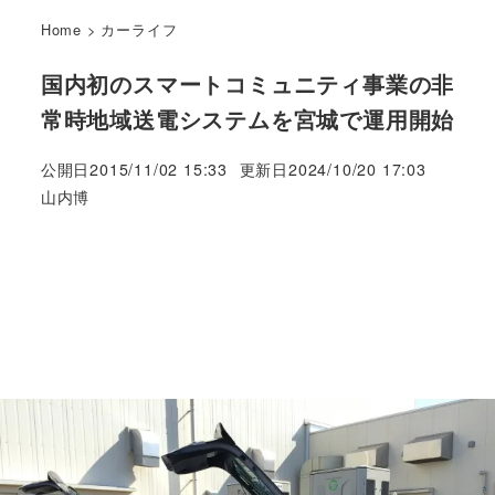
Home
>
カーライフ
国内初のスマートコミュニティ事業の非
常時地域送電システムを宮城で運用開始
公開日
2015/11/02 15:33
更新日
2024/10/20 17:03
著
山内博
者