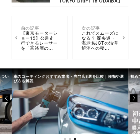
TOKYO DRIFT in ODAIBA】
前の記事
次の記事
【東京モーターシ
これでスムーズに
ョー15】公道走
なる？ 圏央道・
行できるレーサー
海老名JCTの渋滞
を「富裕層の…
解消への秘…
につい
車のコーティングおすすめ業者・専門店8選を比較｜種類や選
初め
び方も解説