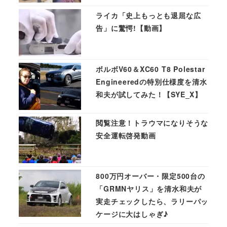
ライカ「史上もっとも退屈な広
告」に驚愕!【動画】
ボルボV60＆XC60 T8 Polestar
Engineeredの特別仕様度を清水
和夫が試してみた！【SYE_X】
閲覧注意！トラウマになりそうな
安全運転啓発動画
800万円オーバー・限定500台の
「GRMNヤリス」を清水和夫が
実走チェックしたら、ラリーパッ
ケージに大はしゃぎ♪