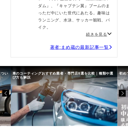
ダム』、『キャプテン翼』ブームのま
っただ中にいた世代にあたる。趣味は
ランニング、水泳、サッカー観戦、バ
イク。
続きを見る
著者:まめ蔵の最新記事一覧
につい
車のコーティングおすすめ業者・専門店8選を比較｜種類や選
初め
び方も解説