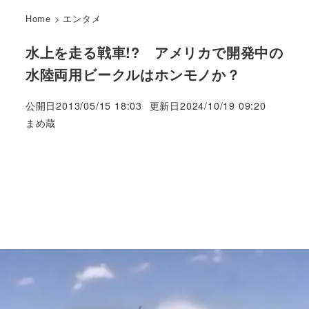
Home
>
エンタメ
水上を走る戦車!? アメリカで開発中の
水陸両用ビークルはホンモノか？
公開日
2013/05/15 18:03
更新日
2024/10/19 09:20
著
まめ蔵
者