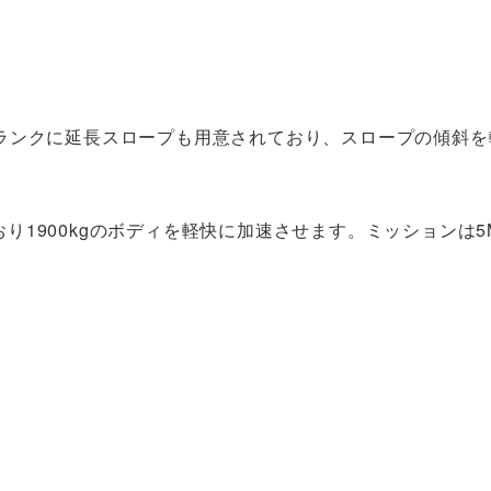
ランクに延長スロープも用意されており、スロープの傾斜を
おり1900kgのボディを軽快に加速させます。ミッションは5M