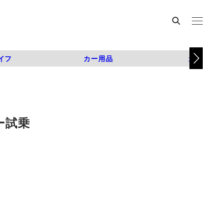
イフ
カー用品
カスタム
ー試乗