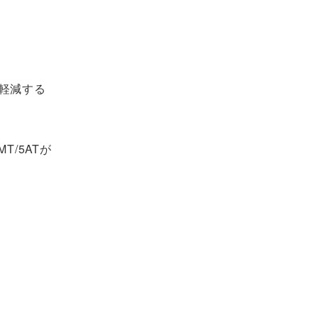
軽減する
T/5ATが