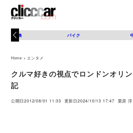
タイヤ交換
バイク
Home
>
エンタメ
クルマ好きの視点でロンドンオリン
記
著
公開日
2012/08/01 11:33
更新日
2024/10/13 17:47
栗原 淳
者