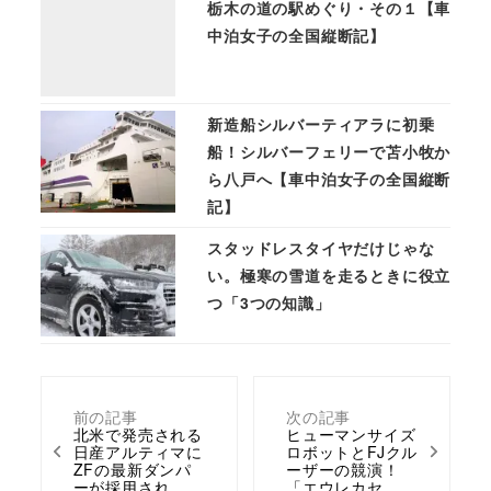
栃木の道の駅めぐり・その１【車
中泊女子の全国縦断記】
新造船シルバーティアラに初乗
船！シルバーフェリーで苫小牧か
ら八戸へ【車中泊女子の全国縦断
記】
スタッドレスタイヤだけじゃな
い。極寒の雪道を走るときに役立
つ「3つの知識」
前の記事
次の記事
北米で発売される
ヒューマンサイズ
日産アルティマに
ロボットとFJクル
ZFの最新ダンパ
ーザーの競演！
ーが採用され…
「エウレカセ…