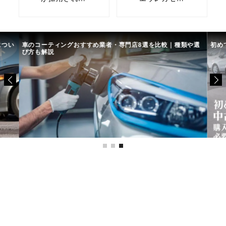
につい
車のコーティングおすすめ業者・専門店8選を比較｜種類や選
初め
び方も解説