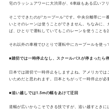
宅のラッシュアワーに大渋滞が、6車線もある広いフ
そこでできたのが”カープール”です。中央分離帯に一番
いとそのレーンは使うことができません。ちなみに、
ば、ひとりで運転していてもこのレーンを使うことを
それ以外の車種でひとりで運転中にカープールを使っ
■踏切では一時停止なし、スクールバスが停まったら
日本では踏切で一時停止をしますよね。アメリカでは
いためだと思われます。日本とちがって一時停止が必
■追い越しでは1.5mの幅をあけて迂回
道幅が広いからこそできる技ですが、追い越すときには