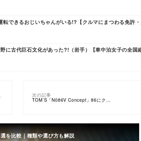
運転できるおじいちゃんがいる!?【クルマにまつわる免許
野に古代巨石文化があった?!（岩手）【車中泊女子の全国
次の記事
ン
TOM’S「N086V Concept」86にク…
8選を比較｜種類や選び方も解説