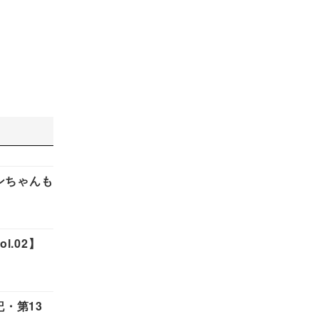
ンちゃんも
.02】
・第13