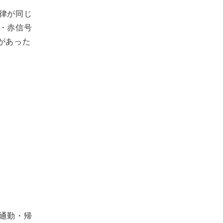
律が同じ
・赤信号
ンがあった
通勤・帰