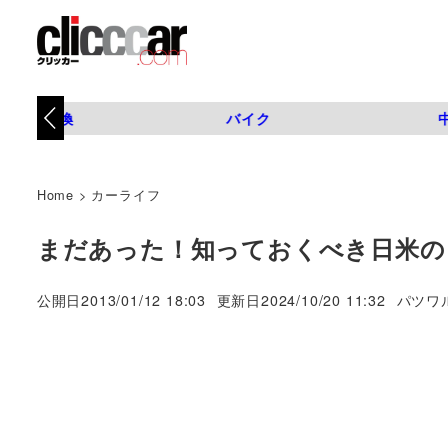
タイヤ交換
バイク
Home
>
カーライフ
まだあった！知っておくべき日米の
著
公開日
2013/01/12 18:03
更新日
2024/10/20 11:32
パツワ
者