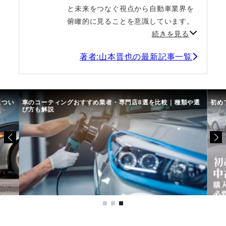
と未来をつなぐ視点から自動車業界を
俯瞰的に見ることを意識しています。
続きを見る
著者:山本晋也の最新記事一覧
につい
車のコーティングおすすめ業者・専門店8選を比較｜種類や選
初め
び方も解説