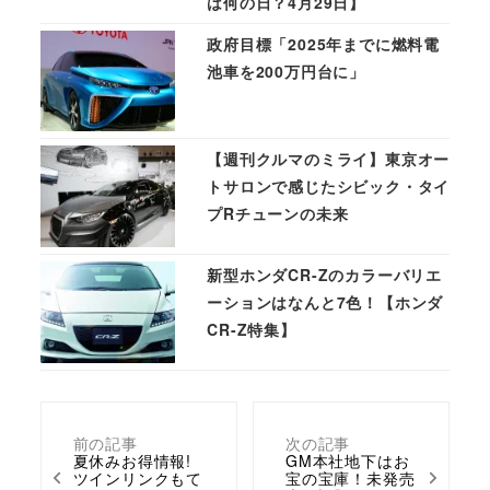
は何の日？4月29日】
政府目標「2025年までに燃料電
池車を200万円台に」
【週刊クルマのミライ】東京オー
トサロンで感じたシビック・タイ
プRチューンの未来
新型ホンダCR-Zのカラーバリエ
ーションはなんと7色！【ホンダ
CR-Z特集】
前の記事
次の記事
夏休みお得情報!
GM本社地下はお
ツインリンクもて
宝の宝庫！未発売