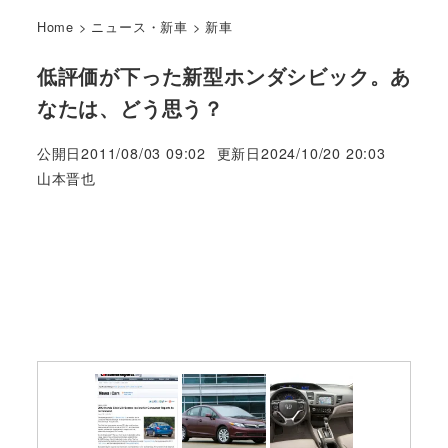
Home
>
ニュース・新車
>
新車
低評価が下った新型ホンダシビック。あ
なたは、どう思う？
公開日
2011/08/03 09:02
更新日
2024/10/20 20:03
著
山本晋也
者