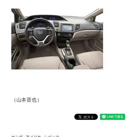
（山本晋也）
ホンダ
アメリカ
シビック