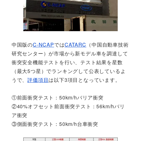
中国版の
C-NCAP
では
CATARC
（中国自動車技術
研究センター）が市場から新モデル車を調達して
衝突安全機能テストを行い、テスト結果を星数
（最大5つ星）でランキングして公表しているよ
うで、
評価項目
は以下3項目となっています。
①前面衝突テスト：50km/hバリア衝突
②40%オフセット前面衝突テスト：56km/hバリ
ア衝突
③側面衝突テスト：50km/h台車衝突