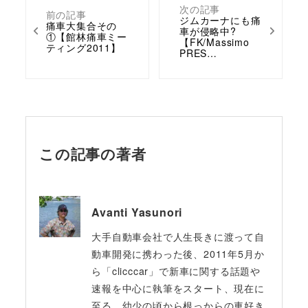
次の記事
前の記事
ジムカーナにも痛
痛車大集合その
車が侵略中?
①【館林痛車ミー
【FK/Massimo
ティング2011】
PRES…
この記事の著者
Avanti Yasunori
大手自動車会社で人生長きに渡って自
動車開発に携わった後、2011年5月か
ら「clicccar」で新車に関する話題や
速報を中心に執筆をスタート、現在に
至る。幼少の頃から根っからの車好き