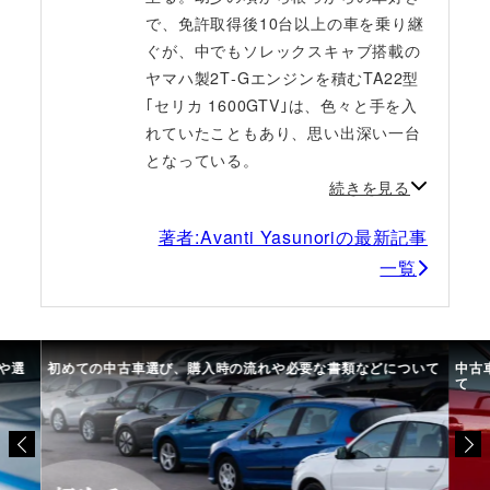
で、免許取得後10台以上の車を乗り継
ぐが、中でもソレックスキャブ搭載の
ヤマハ製2T‐Gエンジンを積むTA22型
｢セリカ 1600GTV｣は、色々と手を入
れていたこともあり、思い出深い一台
となっている。
続きを見る
著者:Avanti Yasunoriの最新記事
一覧
書類などについて
中古車選びで失敗しないために。選び方のコツや注意点
て