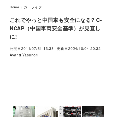
Home
>
カーライフ
これでやっと中国車も安全になる? C-
NCAP（中国車両安全基準）が見直し
に!
公開日
2011/07/31 13:33
更新日
2024/10/04 20:32
著
Avanti Yasunori
者