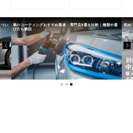
につい
車のコーティングおすすめ業者・専門店8選を比較｜種類や選
初め
び方も解説