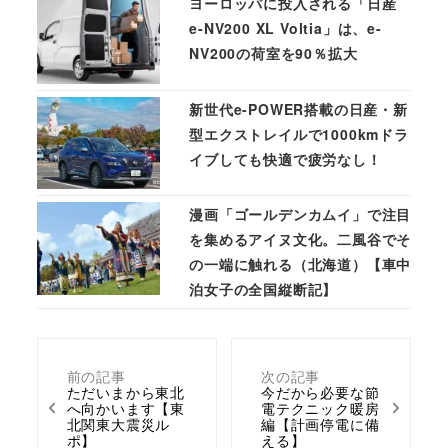
ヨーロッパに投入される「日産
e-NV200 XL Voltia」は、e-
NV200の荷室を90％拡大
新世代e-POWER搭載の日産・新
型エクストレイルで1000kmドラ
イブしても快適で疲労なし！
漫画「ゴールデンカムイ」で注目
を集めるアイヌ文化。二風谷でそ
の一端に触れる（北海道）【車中
泊女子の全国縦断記】
前の記事
次の記事
ただいまから東北
今だから必要な節
へ向かいます【東
電テクニック暖房
北関東大震災ル
編【計画停電に備
ポ】
える】