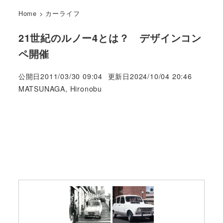
Home
>
カーライフ
21世紀のルノー4とは？ デザインコン
ペ開催
公開日
2011/03/30 09:04
更新日
2024/10/04 20:46
著
MATSUNAGA, Hironobu
者