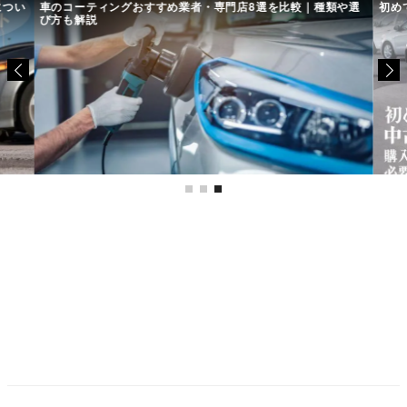
につい
車のコーティングおすすめ業者・専門店8選を比較｜種類や選
初め
び方も解説