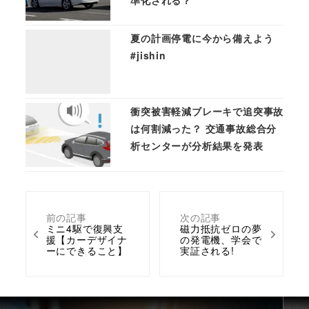
夏の計画停電に今から備えよう
#jishin
衝突被害軽減ブレーキで追突事故
は何割減った？ 交通事故総合分
析センターが分析結果を発表
前の記事
次の記事
ミニ4駆で復興支
磁力抵抗ゼロの夢
援【カーデザイナ
の発電機、学会で
ーにできること】
実証される!