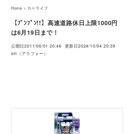
Home
>
カーライフ
【ﾌﾟﾝﾌﾟﾝ!!】高速道路休日上限1000円
は6月19日まで！
公開日
2011/06/01 20:46
更新日
2024/10/04 20:39
著
sin（アラフォー）
者