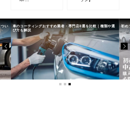
につい
車のコーティングおすすめ業者・専門店8選を比較｜種類や選
初め
び方も解説