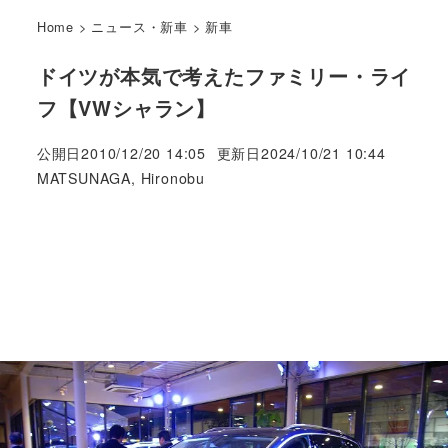
Home
>
ニュース・新車
>
新車
ドイツが本気で考えたファミリー・ライ
フ【VWシャラン】
公開日
2010/12/20 14:05
更新日
2024/10/21 10:44
著
MATSUNAGA, Hironobu
者