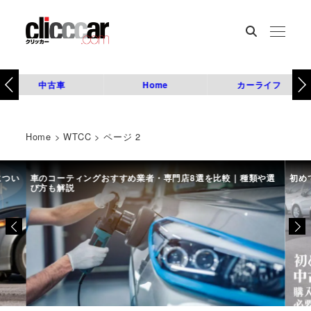
中古車
Home
カーライフ
Home
>
WTCC
>
ページ 2
につい
車のコーティングおすすめ業者・専門店8選を比較｜種類や選
初め
び方も解説