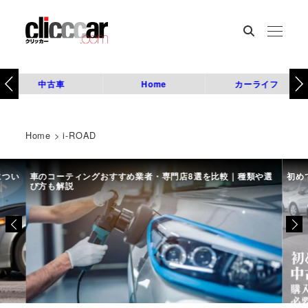
中古車
Home
カーライフ
Home
>
i-ROAD
につい
車のコーティングおすすめ業者・専門店8選を比較｜種類や選
初め
び方も解説