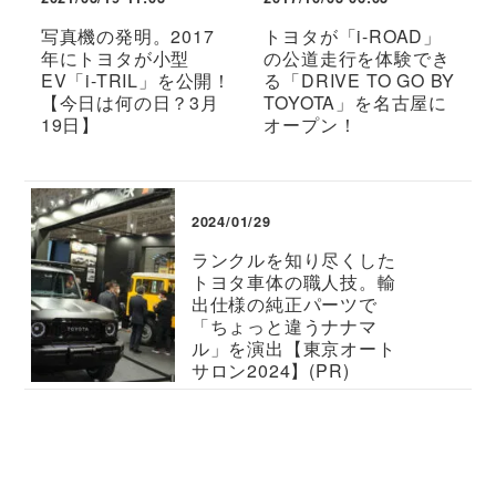
写真機の発明。2017
トヨタが「i-ROAD」
年にトヨタが小型
の公道走行を体験でき
EV「i-TRIL」を公開！
る「DRIVE TO GO BY
【今日は何の日？3月
TOYOTA」を名古屋に
19日】
オープン！
2024/01/29
ランクルを知り尽くした
トヨタ車体の職人技。輸
出仕様の純正パーツで
「ちょっと違うナナマ
ル」を演出【東京オート
サロン2024】(PR)