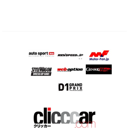
ー
ジ
送
り