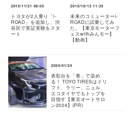
2015/11/21 08:03
2015/10/12 11:33
トヨタが2人乗り「i-
未来のコミューターi-
ROAD」を追加し、渋
ROADに試乗してみ
谷区で実証実験をスタ
た。【東京モーターフ
ート
ェスwithみんモー】
【動画】
2024/01/24
表彰台を「青」で染め
る！ TOYO TIRESはドリ
フト、ラリー、ニュル、
エコタイヤでもトップを
目指す【東京オートサロ
ン2024】(PR)