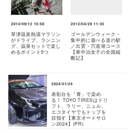
2014/09/12 15:58
2012/04/29 11:33
草津温泉熱湯マラソン
ゴールデンウィーク・
がドライブ、ランニン
集中的に遊べる道の駅
グ、温泉セットで楽し
／出雲・宍道湖コース
めるポイント5つ
【車中泊女子の全国縦
断記】
2024/01/24
表彰台を「青」で染め
る！ TOYO TIRESはドリ
フト、ラリー、ニュル、
エコタイヤでもトップを
目指す【東京オートサロ
ン2024】(PR)