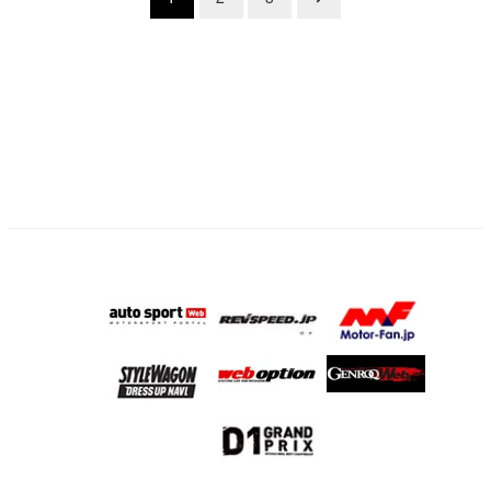
稿
の
ペ
ー
ジ
送
り