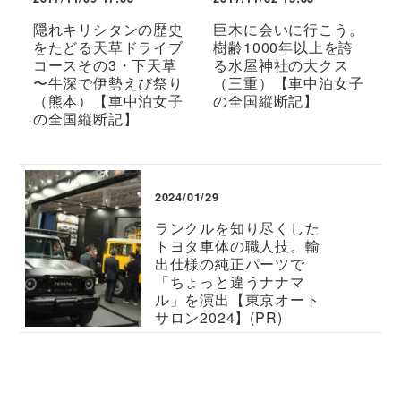
隠れキリシタンの歴史
巨木に会いに行こう。
をたどる天草ドライブ
樹齢1000年以上を誇
コースその3・下天草
る水屋神社の大クス
〜牛深で伊勢えび祭り
（三重）【車中泊女子
（熊本）【車中泊女子
の全国縦断記】
の全国縦断記】
2024/01/29
ランクルを知り尽くした
トヨタ車体の職人技。輸
出仕様の純正パーツで
「ちょっと違うナナマ
ル」を演出【東京オート
サロン2024】(PR)