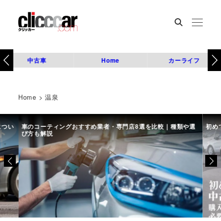
中古車
Home
カーライフ
Home
>
温泉
につい
車のコーティングおすすめ業者・専門店8選を比較｜種類や選
初め
び方も解説