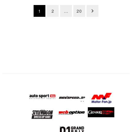
投
1
2
…
20
稿
の
ペ
ー
ジ
送
り