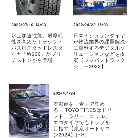
2022/07/10 14:03
2022/04/22 15:03
氷上加速性能、耐摩耗
日本ミシュランタイヤ
性を高めたトラック・
が物流業界の課題解決
バス用スタッドレスタ
に貢献するデジタルソ
イヤ「W999」がブリ
リューションなどを提
ヂストンから登場
案【ジャパントラック
ショー2022】
2024/01/24
表彰台を「青」で染め
る！ TOYO TIRESはドリ
フト、ラリー、ニュル、
エコタイヤでもトップを
目指す【東京オートサロ
ン2024】(PR)