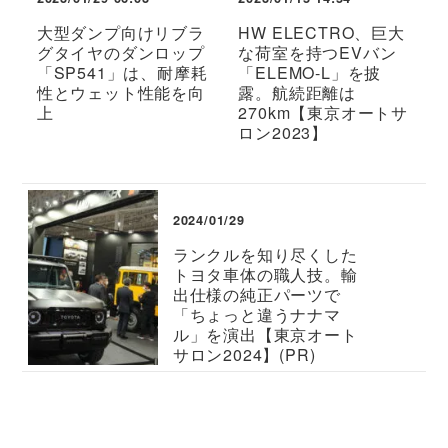
大型ダンプ向けリブラ
HW ELECTRO、巨大
グタイヤのダンロップ
な荷室を持つEVバン
「SP541」は、耐摩耗
「ELEMO-L」を披
性とウェット性能を向
露。航続距離は
上
270km【東京オートサ
ロン2023】
2024/01/29
ランクルを知り尽くした
トヨタ車体の職人技。輸
出仕様の純正パーツで
「ちょっと違うナナマ
ル」を演出【東京オート
サロン2024】(PR)