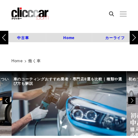
中古車
Home
カーライフ
Home
>
働く車
につい
車のコーティングおすすめ業者・専門店8選を比較｜種類や選
初め
び方も解説