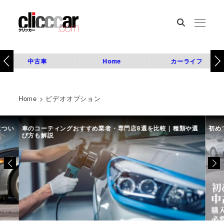
中古車
Home
カーライフ
Home
>
ビデオオプション
につい
車のコーティングおすすめ業者・専門店8選を比較｜種類や選
初め
び方も解説