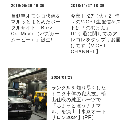
2019/05/20 10:36
2018/11/27 18:39
自動車オモシロ映像を
今夜11/27（火）21時
マルっとまとめたポー
～のV-OPT生配信ゲス
タルサイト「Buzz
トは「のむけん」！
Car Movie（バズカー
D1引退に関してのア
ムービー）」誕生!!
レコレをタップリお届
けです【V-OPT
CHANNEL】
2024/01/29
ランクルを知り尽くした
トヨタ車体の職人技。輸
出仕様の純正パーツで
「ちょっと違うナナマ
ル」を演出【東京オート
サロン2024】(PR)