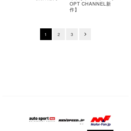
OPT CHANNEL新
作】
投
1
2
3
稿
の
ペ
ー
ジ
送
り