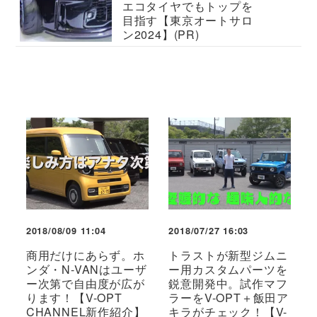
エコタイヤでもトップを
目指す【東京オートサロ
ン2024】(PR)
2018/08/09 11:04
2018/07/27 16:03
商用だけにあらず。ホ
トラストが新型ジムニ
ンダ・N-VANはユーザ
ー用カスタムパーツを
ー次第で自由度が広が
鋭意開発中。試作マフ
ります！【V-OPT
ラーをV-OPT＋飯田ア
CHANNEL新作紹介】
キラがチェック！【V-