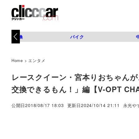
タイヤ交換
バイク
Home
>
エンタメ
レースクイーン・宮本りおちゃんが
交換できるもん！」編【V-OPT CH
著
公開日
2018/08/17 18:03
更新日
2024/10/14 21:11
永光や
者