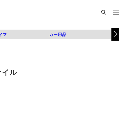
イフ
カー用品
カスタム
オイル