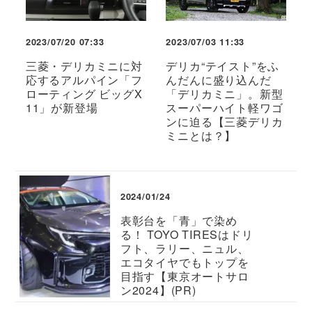
2023/07/20 07:33
2023/07/03 11:33
三菱・デリカミニに対
デリカ“テイスト”をふ
応するアルパイン「フ
んだんに盛り込んだ
ローティング ビッグX
「デリカミニ」。新型
11」が新登場
スーパーハイト軽ワゴ
ンに迫る【三菱デリカ
ミニとは？】
2024/01/24
表彰台を「青」で染め
る！ TOYO TIRESはドリ
フト、ラリー、ニュル、
エコタイヤでもトップを
目指す【東京オートサロ
ン2024】(PR)