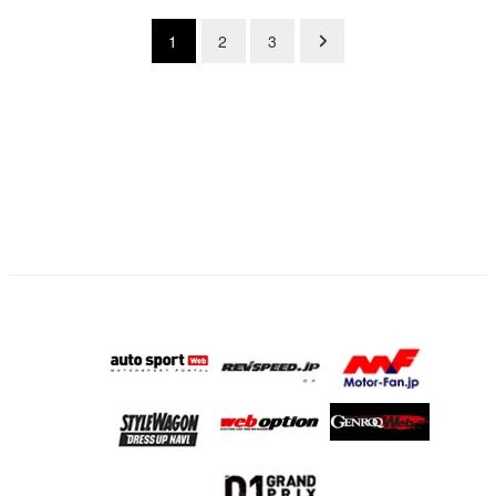
投
1
2
3
稿
の
ペ
ー
ジ
送
り