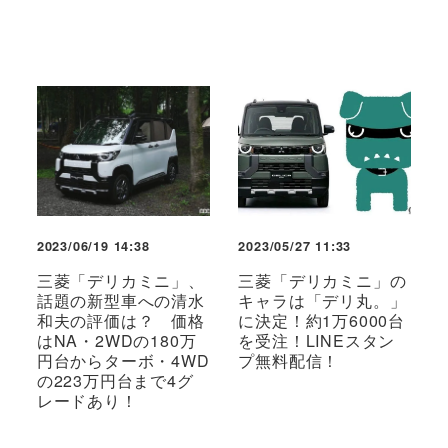
2023/06/19 14:38
2023/05/27 11:33
三菱「デリカミニ」、
三菱「デリカミニ」の
話題の新型車への清水
キャラは「デリ丸。」
和夫の評価は？ 価格
に決定！約1万6000台
はNA・2WDの180万
を受注！LINEスタン
円台からターボ・4WD
プ無料配信！
の223万円台まで4グ
レードあり！