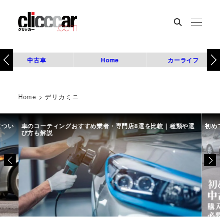
中古車
Home
カーライフ
Home
>
デリカミニ
につい
車のコーティングおすすめ業者・専門店8選を比較｜種類や選
初め
び方も解説