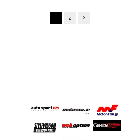
投
1
2
稿
の
ペ
ー
ジ
送
り