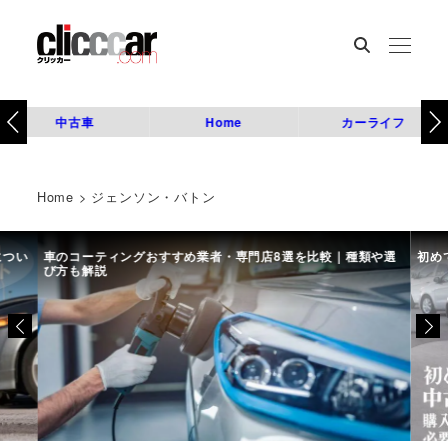
中古車
Home
カーライフ
Home
>
ジェンソン・バトン
につい
車のコーティングおすすめ業者・専門店8選を比較｜種類や選
初め
び方も解説