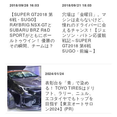
2018/09/28 16:03
2018/09/21 18:03
【SUPER GT2018 第
穴場は「金曜日」。マ
6戦・SUGO】
シンは走らないけど、
RAYBRIG NSX-GTと
憧れのドライバーに会
SUBARU BRZ R&D
えるチャンス！【ジェ
SPORTがともにポー
ンソン・バトン応援観
ルトゥウイン！ 優勝の
戦記～SUPER
その瞬間、チームは？
GT2018 第6戦
SUGO・前編～】
2024/01/24
表彰台を「青」で染め
る！ TOYO TIRESはドリ
フト、ラリー、ニュル、
エコタイヤでもトップを
目指す【東京オートサロ
ン2024】(PR)