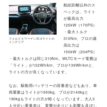
航続距離以外のス
ペックは、ライト
が最高出力
125kW（170PS）
・最大トルク
310Nm、プロの最
フォルクスワーゲンID.4ライトの
インテリア
高出力は
150kW（204PS）
・最大トルクは同じ310Nm。WLTCモード電費は
「ライト」が132Wh/km、プロが139Wh/kmと、
ライトの方が良くなっています。
なお、駆動用バッテリーの容量差などもあり、車
両重量はライトが1950kg、プロが2140kgと
190kgもライトの方が軽くなっています。大人3
人分近い重量差は、電費や走りにも影響を及ぼし