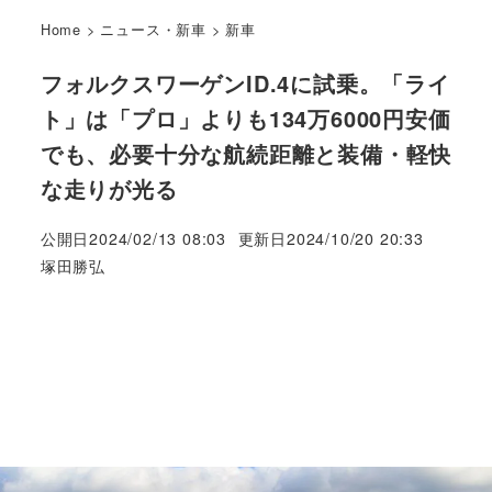
Home
>
ニュース・新車
>
新車
フォルクスワーゲンID.4に試乗。「ライ
ト」は「プロ」よりも134万6000円安価
でも、必要十分な航続距離と装備・軽快
な走りが光る
公開日
2024/02/13 08:03
更新日
2024/10/20 20:33
著
塚田勝弘
者