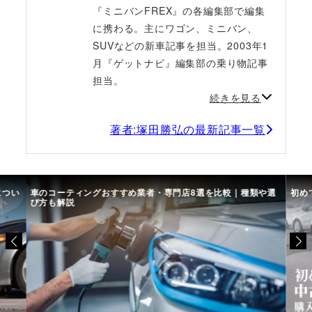
『ミニバンFREX』の各編集部で編集
に携わる。主にワゴン、ミニバン、
SUVなどの新車記事を担当。2003年1
月『ゲットナビ』編集部の乗り物記事
担当。
続きを見る
著者:塚田勝弘の最新記事一覧
につい
車のコーティングおすすめ業者・専門店8選を比較｜種類や選
初め
び方も解説