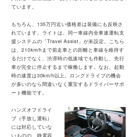
ています。
もちろん、135万円近い価格差は装備にも反映さ
れています。ライトは、同一車線内全車速運転支
援システムの「Travel Assist」が未設定。こちら
は、210km/hまで前走車との距離と車線を維持す
るだけでなく、渋滞時の低速域でも作動し、先行
車が完全に停止するまで稼働します。なお、起動
時の速度は30km/h以上。ロングドライブの機会
が多いのなら間違いなく重宝するドライバーサポ
ート機能です。
ハンズオフドライ
ブ（手放し運転）
には対応していな
いものの、静電容