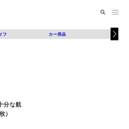
イフ
カー用品
カスタム
要十分な航
2枚）