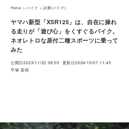
Home
>
バイク
>
試乗(バイク)
ヤマハ新型「XSR125」は、自在に操れ
る走りが「遊び心」をくすぐるバイク。
ネオレトロな原付二種スポーツに乗って
みた
公開日
2023/11/22 08:03
更新日
2024/10/07 11:45
著
平塚 直樹
者