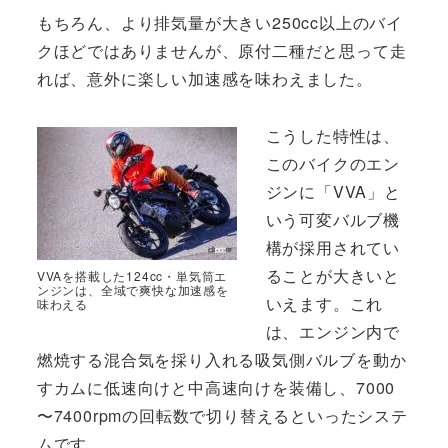
もちろん、より排気量が大きい250cc以上のバイ
クほどではありませんが、原付二種だと思って走
れば、意外に楽しい加速感を味わえました。
こうした特性は、
このバイクのエン
ジンに「VVA」と
いう可変バルブ機
構が採用されてい
ることが大きいと
VVAを搭載した124cc・単気筒エ
ンジンは、全域で爽快な加速感を
いえます。これ
味わえる
は、エンジン内で
燃焼する混合気を採り入れる吸気側バルブを動か
すカムに低速向けと中高速向けを装備し、7000
〜7400rpmの回転数で切り替えるといったシステ
ムです。