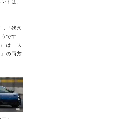
ベントは、
対し「残念
ようです
表には、ス
マ』の両方
ゥーラ