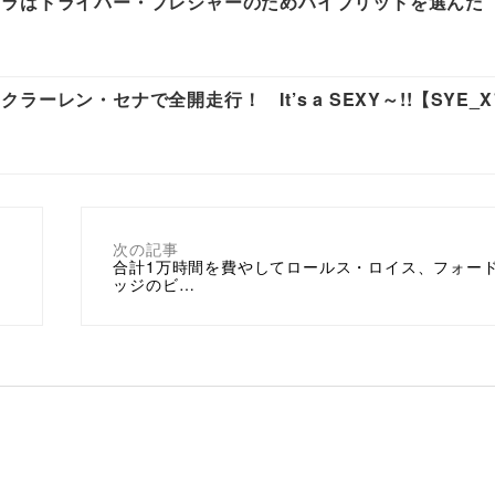
ーラはドライバー・プレジャーのためハイブリッドを選んだ
レン・セナで全開走行！ It’s a SEXY～!!【SYE_
次の記事
』
合計1万時間を費やしてロールス・ロイス、フォー
ッジのビ…