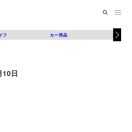
イフ
カー用品
カスタム
10日