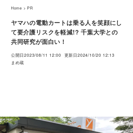
Home
>
PR
ヤマハの電動カートは乗る人を笑顔にし
て要介護リスクを軽減!? 千葉大学との
共同研究が面白い！
公開日
2023/08/11 12:00
更新日
2024/10/20 12:13
著
まめ蔵
者