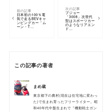
次の記事
前の記事
プジョー
日本初の100％電
「3008」次世代
気で走るBEVキャ
型はスポーツカー
ンピングカー「ム
のようなリアエン
ーン・T…
ド…
この記事の著者
まめ蔵
東京都下の農村(現在は住宅地に変わっ
た)で生まれ育ったフリーライター。昭
和40年代中盤生まれで『機動戦士ガン