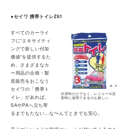
●セイワ 携帯トイレZ61
すベてのカーライ
フに”エキサイティ
ングで新しい付加
価値”を提供するた
め、さまざまなカ
ー用品の企画・製
造販売をおこなう
セイワの「携帯ト
渋滞時だけでなく、レジャーや災
イレ」があれば、
害時に使用できるのも嬉しい
SAやPAへ立ち寄
るまでもたない…な〜んてときでも安心。