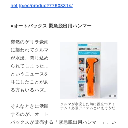
net.jp/ec/product/7760831s/
●オートバックス 緊急脱出用ハンマー
突然のゲリラ豪雨
に襲われてクルマ
が水没、閉じ込め
られてしまった…
というニュースを
耳にしたことがあ
る方もいるハズ。
クルマが水没した時に役立つアイ
そんなときに活躍
テム！必須アイテムといえそうだ
するのが、オート
バックスが販売する「緊急脱出用ハンマー」。い