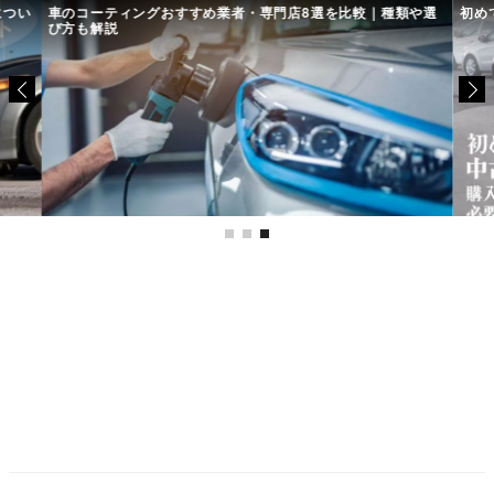
につい
車のコーティングおすすめ業者・専門店8選を比較｜種類や選
初め
び方も解説