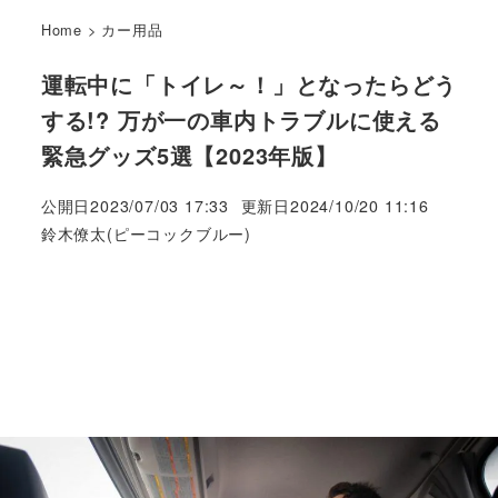
Home
>
カー用品
運転中に「トイレ～！」となったらどう
する!? 万が一の車内トラブルに使える
緊急グッズ5選【2023年版】
公開日
2023/07/03 17:33
更新日
2024/10/20 11:16
著
鈴木僚太(ピーコックブルー)
者