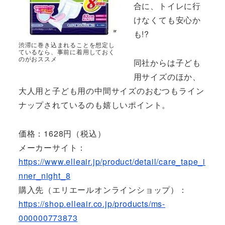
合に、トイレに行
けなくても安心か
も!?
渋滞に巻き込まれることを想定し
ているなら、事前に着用しておく
のがおススメ
同社からは子ども
用サイズのほか、
大人用と子ども用の中間サイズのおむつもライン
ナップされているのも嬉しいポイント。
価格：1628円（税込）
メーカーサイト：
https://www.elleair.jp/product/detail/care_tape_i
nner_night_8
購入先（エリエールオンラインショップ）：
https://shop.elleair.co.jp/products/ms-
000000773873