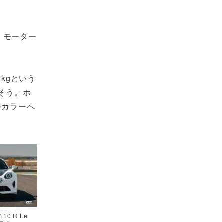
に、モーター
2kgという
るそう。ホ
ルカラーへ
0 R Le