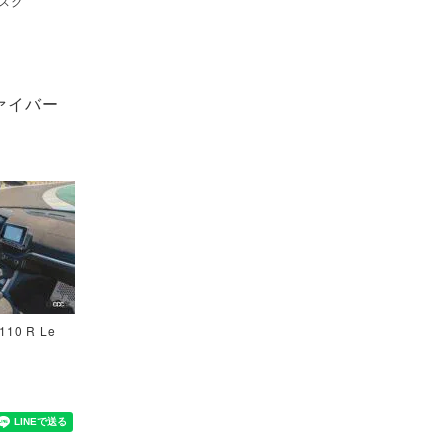
マスク
ァイバー
0 R Le