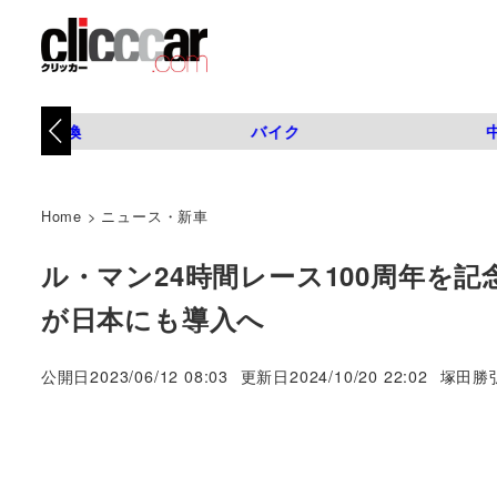
タイヤ交換
バイク
Home
>
ニュース・新車
ル・マン24時間レース100周年を記念し
が日本にも導入へ
著
公開日
2023/06/12 08:03
更新日
2024/10/20 22:02
塚田勝
者