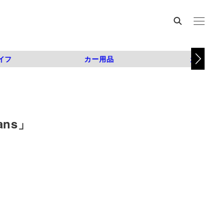
イフ
カー用品
カスタム
ns」