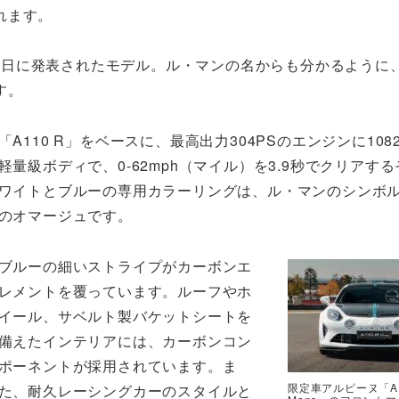
れます。
23年6月7日に発表されたモデル。ル・マンの名からも分かるよう
す。
「A110 R」をベースに、最高出力304PSのエンジンに108
軽量級ボディで、0-62mph（マイル）を3.9秒でクリアす
ワイトとブルーの専用カラーリングは、ル・マンのシンボ
のオマージュです。
ブルーの細いストライプがカーボンエ
レメントを覆っています。ルーフやホ
イール、サベルト製バケットシートを
備えたインテリアには、カーボンコン
ポーネントが採用されています。ま
限定車アルピーヌ「A11
た、耐久レーシングカーのスタイルと