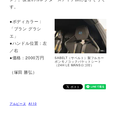
す。
●ボディカラー：
「ブラン グラシ
エ」
●ハンドル位置：左
／右
●価格：2000万円
SABELT（サベルト）製フルカー
ボンモノコックバケットシート
（24H LE MANSロゴ付）
（塚田 勝弘）
アルピーヌ
A110