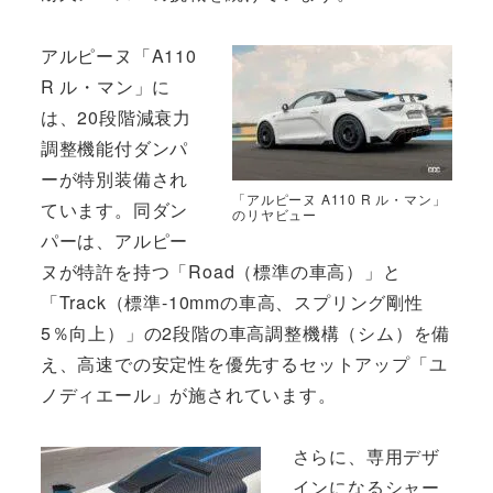
アルピーヌ「A110
R ル・マン」に
は、20段階減衰力
調整機能付ダンパ
ーが特別装備され
「アルピーヌ A110 R ル・マン」
ています。同ダン
のリヤビュー
パーは、アルピー
ヌが特許を持つ「Road（標準の車高）」と
「Track（標準-10mmの車高、スプリング剛性
5％向上）」の2段階の車高調整機構（シム）を備
え、高速での安定性を優先するセットアップ「ユ
ノディエール」が施されています。
さらに、専用デザ
インになるシャー