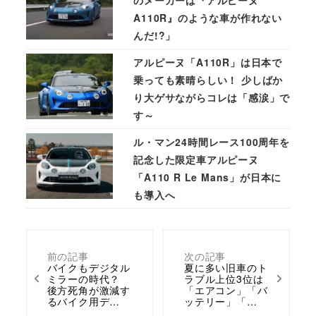
A110R』のような車が作れない
んだ!?」
アルピーヌ「A110R」は日本で
乗っても素晴らしい！ 少しばか
り大ゲサながらコレは「感涙」で
す～
ル・マン24時間レース100周年を
記念した限定車アルピーヌ
「A110 R Le Mans」が日本に
も導入へ
前の記事
次の記事
バイクもデジタル
夏に多い旧車のト
ミラーの時代？
ラブル上位3位は
後方死角が激減す
「エアコン」「バ
るバイク用デ…
ッテリー」「…