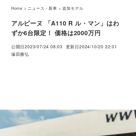
Home
>
ニュース・新車
>
追加モデル
アルピーヌ 「A110 R ル・マン」はわ
ずか6台限定！ 価格は2000万円
公開日
2023/07/24 08:03
更新日
2024/10/20 22:01
著
塚田勝弘
者