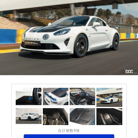
合計枚数9枚