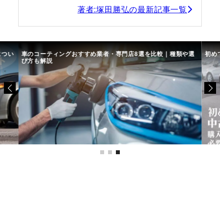
著者:塚田勝弘の最新記事一覧
につい
車のコーティングおすすめ業者・専門店8選を比較｜種類や選
初め
び方も解説