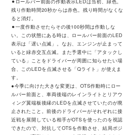
⚫︎ロールバー前面の作動表示LEDは当初、緑色。
残り作動時間20秒からは赤色。残り時間がなくな
ると消灯。
⚫︎一度作動させたらその後100秒間は作動しな
い。この状態にある時は、ロールバー前面のLED
表示は「遅い点滅」。なお、エンジンが止まって
いると緑赤交互点滅。また予選中に「アタックし
ている」ことをドライバーが周囲に知らせたい場
合、このLEDを点滅させる「Qライト」が使えま
す。
●今季に向けた大きな変更は、OTS作動時にロー
ルバー前面と、車両後端のレインライトとリアウ
ィング翼端板後縁のLEDを点滅させていたのが廃
止されたこと。前後のドライバーがそれぞれに接
近戦を展開している相手がOTSを使ったのを視認
できたので、対抗してOTSを作動させ、結局ポジ