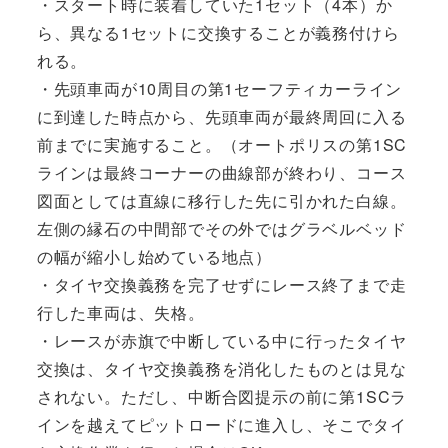
・スタート時に装着していた1セット（4本）か
ら、異なる1セットに交換することが義務付けら
れる。
・先頭車両が10周目の第1セーフティカーライン
に到達した時点から、先頭車両が最終周回に入る
前までに実施すること。（オートポリスの第1SC
ラインは最終コーナーの曲線部が終わり、コース
図面としては直線に移行した先に引かれた白線。
左側の縁石の中間部でその外ではグラベルベッド
の幅が縮小し始めている地点）
・タイヤ交換義務を完了せずにレース終了まで走
行した車両は、失格。
・レースが赤旗で中断している中に行ったタイヤ
交換は、タイヤ交換義務を消化したものとは見な
されない。ただし、中断合図提示の前に第1SCラ
インを越えてピットロードに進入し、そこでタイ