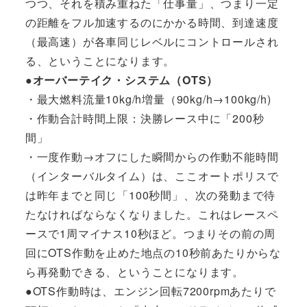
つつ、それを積み重ねた「仕事量」、つまり一定
の距離をフル加速するのにかかる時間、到達速度
（最高速）が各車同じレベルにコントロールされ
る、ということになります。
●オーバーテイク・システム（OTS）
・最大燃料流量10kg/h増量（90kg/h→100kg/h)
・作動合計時間上限：決勝レース中に「200秒
間」
・一度作動→オフにした瞬間からの作動不能時間
（インターバルタイム）は、ここオートポリスで
は昨年までと同じ「100秒間」、次の発動まで待
たなければならなくなりました。これはレースペ
ースで1周マイナス10秒ほど。つまりその前の周
回にOTS作動を止めた地点の10秒前あたりからな
ら再発動できる、ということになります。
●OTS作動時は、エンジン回転7200rpmあたりで