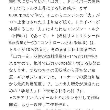
頭打ちになっていた「出力」、ドライバーの体感
としてはトルク上昇による加速感が、まず
8000rpmまで伸び、そこからエンジンの「力」が
11%上乗せされたまま加速が続く。ドライバーが
体感するこの「力」はすなわちエンジン・トルク
（回転力）であって、上（燃料リストリクター作
動=流量が一定にコントロールされる領域）は、
トルクが10％強増え、そのまま回転上限までの
「出力一定」状態が燃料増量分=11%だけ維持さ
れますので、概算で出力が60ps近く増える状態に
なリます。すなわちその回転域から落ちない速
度・ギアポジションでは、コーナーでの脱出加速
から最終到達速度まで、この出力増分が加速のた
めの「駆動力」に上乗せされるわけです。
⚫︎ステアリングホイール上のボタンを押して作動
開始、もう一度押して作動停止。