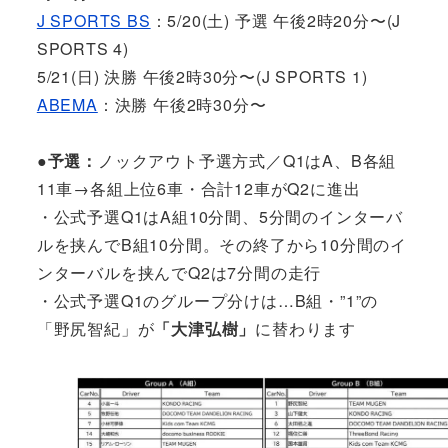
J SPORTS BS
：5/20(土) 予選 午後2時20分〜(J
SPORTS 4)
5/21(日) 決勝 午後2時30分〜(J SPORTS 1)
ABEMA
：決勝 午後2時30分〜
●予選：
ノックアウト予選方式／Q1はA、B各組
11車→各組上位6車・合計12車がQ2に進出
・公式予選Q1はA組10分間、5分間のインターバ
ルを挟んでB組10分間。その終了から10分間のイ
ンターバルを挟んでQ2は7分間の走行
・公式予選Q1のグループ分けは…B組・”1”の
「野尻智紀」が
「大津弘樹」
に替わります