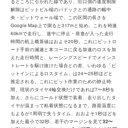
るところに引かれた線であり、出口側の速度制限
解除はピットビル端のパドックとの通路の幅中
央・ピットウォール端で、この区間の長さを
Google Map上で測ると317mと短め。これを時速
60kmで走行し、途中に停止・発進が入った走行
時間の机上概算値はおよそ20秒。これにピットロ
ード手前の減速と本コースに戻る加速のロスを加
えた走行時間と、レーシングスピードでメインス
トレートを駆け抜けた場合との差、いわゆる「ピ
ットインによるロスタイム」は24〜25秒ほどと
推定される。これにピット作業のための静止時
間、現状のタイヤ4輪交換だけであれば7〜8秒を
加え、さらにコールド状態で装着、走り出したタ
イヤが温まって粘着状態になるまで、路面温度に
もよるが1周弱で失うタイム、おおよそ1秒ほどを
加えた最小で32秒、若干のマージンを見て
32〜