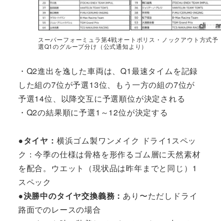
スーパーフォーミュラ第4戦オートポリス・ノックアウト方式予
選Q1のグループ分け（公式通知より）
・Q2進出を逸した車両は、Q1最速タイムを記録
した組の7位が予選13位、もう一方の組の7位が
予選14位、以降交互に予選順位が決定される
・Q2の結果順に予選1～12位が決定する
●タイヤ：
横浜ゴム製ワンメイク ドライ1スペッ
ク：今季の仕様は骨格を形作るゴム層に天然素材
を配合。ウエット（現状品は昨年までと同じ）1
スペック
●決勝中のタイヤ交換義務：
あり〜ただしドライ
路面でのレースの場合