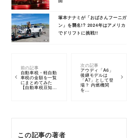
由
塚本ナナミが「おばさんフーニガ
ン」を襲名!? 2024年はアメリカ
でドリフトに挑戦!!
次の記事
前の記事
アウディ「A6」
自動車税・軽自動
後継モデルは
車税の金額を一覧
「A7」として登
にまとめてみた
場？ 内燃機関
【自動車税豆知…
を…
この記事の著者