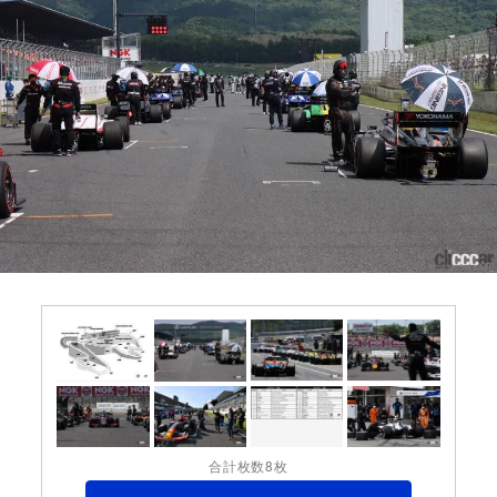
合計枚数8枚