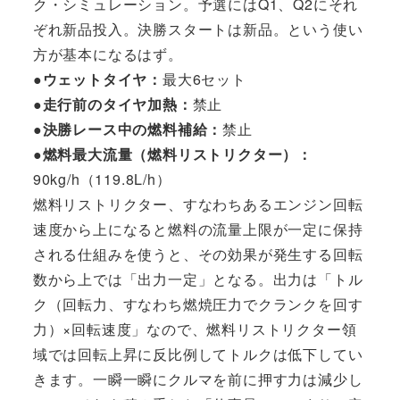
ク・シミュレーション。予選にはQ1、Q2にそれ
ぞれ新品投入。決勝スタートは新品。という使い
方が基本になるはず。
●ウェットタイヤ：
最大6セット
●走行前のタイヤ加熱：
禁止
●決勝レース中の燃料補給：
禁止
●燃料最大流量（燃料リストリクター）：
90kg/h（119.8L/h）
燃料リストリクター、すなわちあるエンジン回転
速度から上になると燃料の流量上限が一定に保持
される仕組みを使うと、その効果が発生する回転
数から上では「出力一定」となる。出力は「トル
ク（回転力、すなわち燃焼圧力でクランクを回す
力）×回転速度」なので、燃料リストリクター領
域では回転上昇に反比例してトルクは低下してい
きます。一瞬一瞬にクルマを前に押す力は減少し