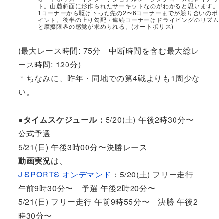
ト。山麓斜面に形作られたサーキットなのがわかると思います。
1コーナーから駆け下った先の2〜6コーナーまでが競り合いのポ
イント。後半の上り勾配・連続コーナーはドライビングのリズム
と摩擦限界の感覚が求められる。(オートポリス)
(最大レース時間: 75分 中断時間を含む最大総レ
ース時間: 120分)
＊ちなみに、昨年・同地での第4戦よりも1周少な
い。
●タイムスケジュール：
5/20(土) 午後2時30分〜
公式予選
5/21(日) 午後3時00分〜決勝レース
動画実況
は、
J SPORTS オンデマンド
：5/20(土) フリー走行
午前9時30分〜 予選 午後2時20分〜
5/21(日) フリー走行 午前9時55分〜 決勝 午後2
時30分〜