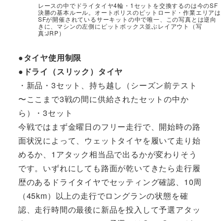
レースの中でドライタイヤ4輪・1セットを交換するのは今のSF
決勝の基本ルール。オートポリスのピットロード・作業エリアは
SFが開催されているサーキットの中で唯一、この写真とは逆向
きに、マシンの左側にピットボックス並ぶレイアウト（写
真:JRP）
●タイヤ使用制限
●ドライ（スリック）タイヤ
・新品・3セット、持ち越し（シーズン前テスト
〜ここまで3戦の間に供給されたセットの中か
ら）・3セット
今戦ではまず金曜日のフリー走行で、開始時の路
面状況によって、ウェットタイヤを履いて走り始
めるか、1アタック相当品で出るかが変わりそう
です。いずれにしても路面が乾いてきたら走行履
歴のあるドライタイヤでセッティング確認、10周
（45km）以上の走行でロングランの状態を確
認、走行時間の最後に新品を投入して予選アタッ