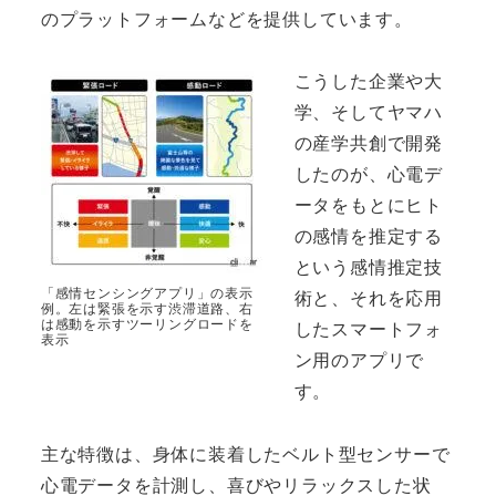
のプラットフォームなどを提供しています。
こうした企業や大
学、そしてヤマハ
の産学共創で開発
したのが、心電デ
ータをもとにヒト
の感情を推定する
という感情推定技
「感情センシングアプリ」の表示
術と、それを応用
例。左は緊張を示す渋滞道路、右
は感動を示すツーリングロードを
したスマートフォ
表示
ン用のアプリで
す。
主な特徴は、身体に装着したベルト型センサーで
心電データを計測し、喜びやリラックスした状