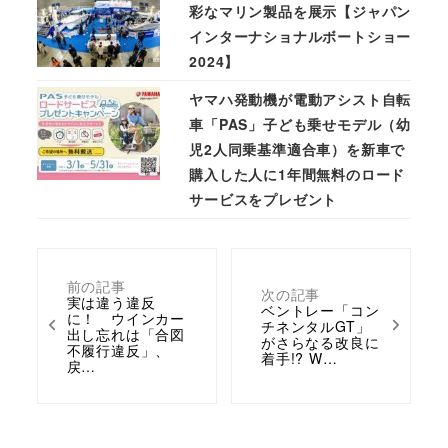
彩なマリン製品を展示【ジャパン
インターナショナルボートショー
2024】
ヤマハ発動機が電動アシスト自転
車「PAS」子ども乗せモデル（幼
児2人同乗基準適合車）を新車で
購入した人に1年間無料のロード
サービスをプレゼント
前の記事
次の記事
実は違う違反
ベントレー「コン
に！ ウインカー
チネンタルGT」
出し忘れは「合図
がさらなる改良に
不履行違反」、
着手!? W…
戻…