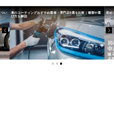
につい
車のコーティングおすすめ業者・専門店8選を比較｜種類や選
初め
び方も解説