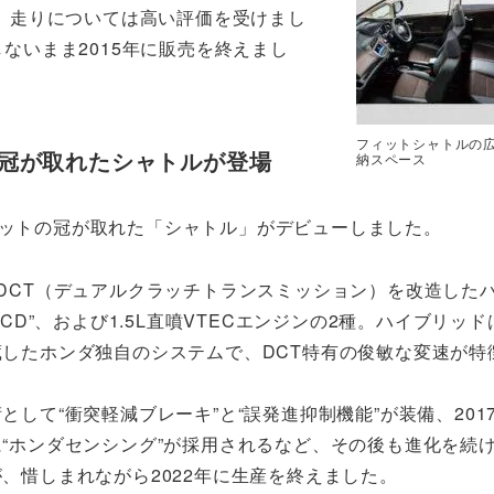
、走りについては高い評価を受けまし
ないまま2015年に販売を終えまし
フィットシャトルの
冠が取れたシャトルが登場
納スペース
ィットの冠が取れた「シャトル」がデビューしました。
DCT（デュアルクラッチトランスミッション）を改造した
 i-DCD”、および1.5L直噴VTECエンジンの2種。ハイブリッド
したホンダ独自のシステムで、DCT特有の俊敏な変速が特
として“衝突軽減ブレーキ”と“誤発進抑制機能”が装備、201
“ホンダセンシング”が採用されるなど、その後も進化を続
、惜しまれながら2022年に生産を終えました。