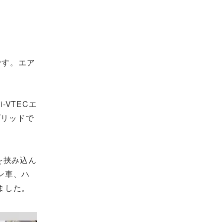
です。エア
-VTECエ
ブリッドで
を挟み込ん
ン車、ハ
ました。