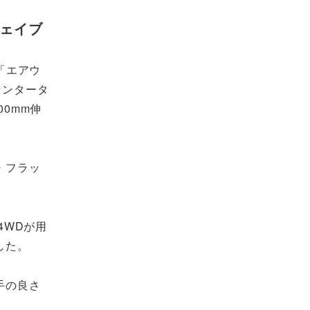
ウェイブ
「エアウ
センタータ
0mm伸
・フラッ
4WDが用
した。
手の良さ