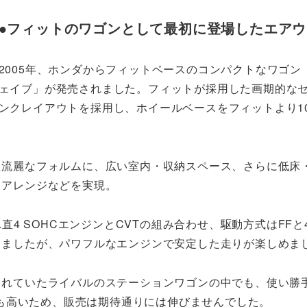
●フィットのワゴンとして最初に登場したエア
2005年、ホンダからフィットベースのコンパクトなワゴン
ェイブ」が発売されました。フィットが採用した画期的な
ンクレイアウトを採用し、ホイールベースをフィットより10
た流麗なフォルムに、広い室内・収納スペース、さらに低床
トアレンジなどを実現。
L直4 SOHCエンジンとCVTの組み合わせ、駆動方式はFFと
りましたが、パワフルなエンジンで安定した走りが楽しめま
されていたライバルのステーションワゴンの中でも、使い勝
も高いため、販売は期待通りには伸びませんでした。