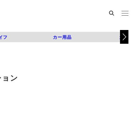
イフ
カー用品
カスタム
ション