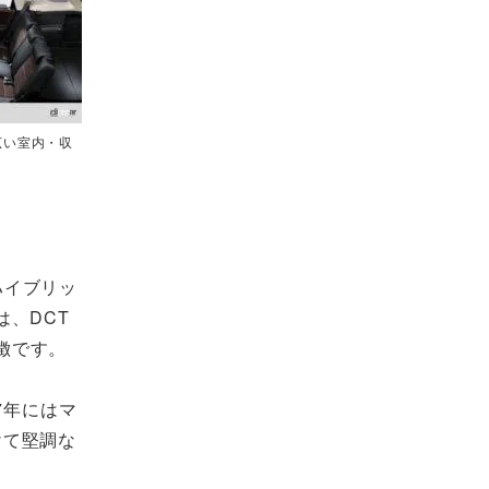
広い室内・収
ハイブリッ
は、DCT
徴です。
7年にはマ
けて堅調な