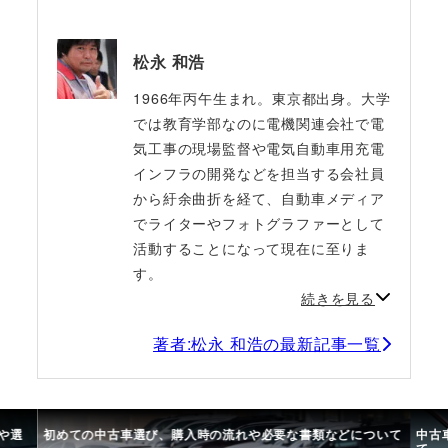
松永 和浩
1966年丙午生まれ。東京都出身。大学
では教育学部なのに電機関連会社で電
気工事の現場監督や電気自動車用充電
インフラの開発などを担当する会社員
から紆余曲折を経て、自動車メディア
でライターやフォトグラファーとして
活動することになって現在に至りま
す。
続きを見る
著者:松永 和浩の最新記事一覧
や選
初めての中古車選び、購入時の流れや必要な書類などについて
中古