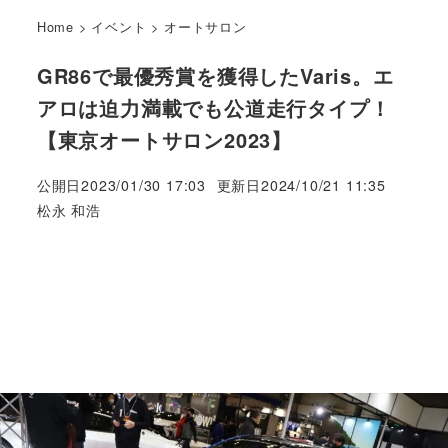
Home
>
イベント
>
オートサロン
GR86で最優秀賞を獲得したVaris。エ
アロは迫力満載でも公道走行タイプ！
【東京オートサロン2023】
公開日
2023/01/30 17:03
更新日
2024/10/21 11:35
著
松永 和浩
者