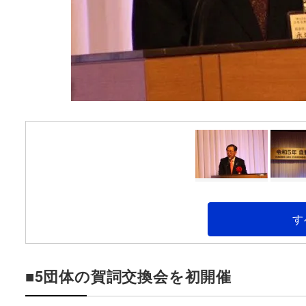
す
■5団体の賀詞交換会を初開催