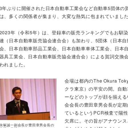
3年ぶりに開催された日本自動車工業会など自動車5団体の
は、多くの関係者が集まり、大変な熱気に包まれていまし
2023年（令和5年）は、登録車の販売ランキングでもお馴
連（日本自動車販売協会連合会）も加わり、5団体（日本自
会、日本自動車部品工業会、日本自動車車体工業会、日本
器具工業会、日本自動車販売協会連合会）による賀詞交換
われました。
会場は都内のThe Okura To
クラ東京）の平安の間。自動
ーなどのトップが顔を揃える
会会長の豊田章男会長が定期
ているというPCR検査で陽
欠席に。その旨がアナウンス
永塚誠一副会長が豊田章男会長の