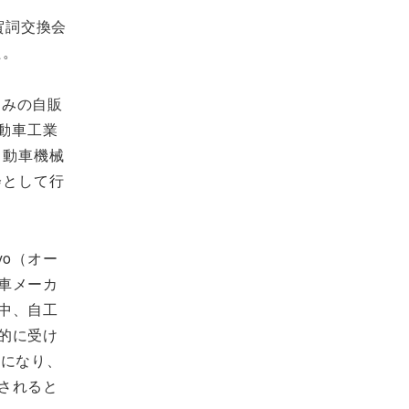
賀詞交換会
た。
染みの自販
動車工業
自動車機械
会として行
kyo（オー
車メーカ
中、自工
的に受け
性になり、
されると