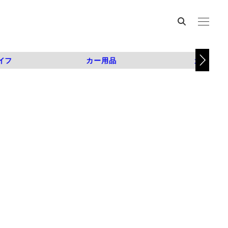
イフ
カー用品
カスタム