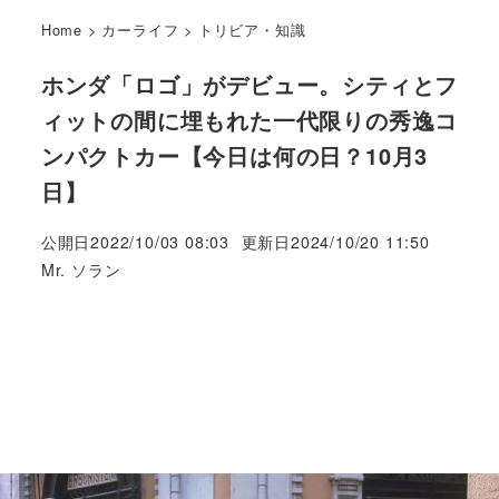
Home
>
カーライフ
>
トリビア・知識
ホンダ「ロゴ」がデビュー。シティとフ
ィットの間に埋もれた一代限りの秀逸コ
ンパクトカー【今日は何の日？10月3
日】
公開日
2022/10/03 08:03
更新日
2024/10/20 11:50
著
Mr. ソラン
者