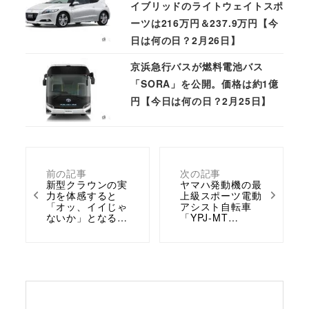
イブリッドのライトウェイトスポ
ーツは216万円＆237.9万円【今
日は何の日？2月26日】
京浜急行バスが燃料電池バス
「SORA」を公開。価格は約1億
円【今日は何の日？2月25日】
前の記事
次の記事
新型クラウンの実
ヤマハ発動機の最
力を体感すると
上級スポーツ電動
「オッ、イイじゃ
アシスト自転車
ないか」となる…
「YPJ-MT…