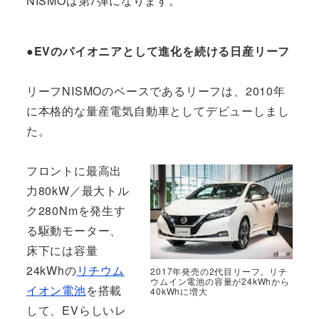
NISMOは第7弾になります。
●EVのパイオニアとして進化を続ける日産リーフ
リーフNISMOのベースであるリーフは、2010年
に本格的な量産電気自動車としてデビューしまし
た。
フロントに最高出
力80kW／最大トル
ク280Nmを発生す
る駆動モーター、
床下には容量
24kWhの
リチウム
2017年発売の2代目リーフ。リチ
ウムイン電池の容量が24kWhから
イオン電池
を搭載
40kWhに増大
して、EVらしいレ