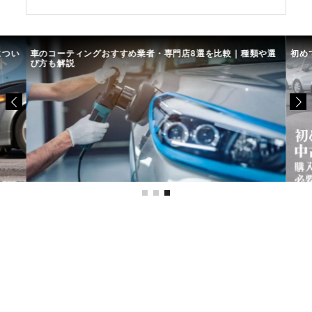
につい
車のコーティングおすすめ業者・専門店8選を比較｜種類や選
初め
び方も解説