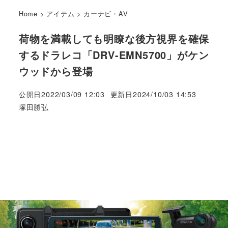
Home
>
アイテム
>
カーナビ・AV
荷物を満載しても明瞭な後方視界を確保
するドラレコ「DRV-EMN5700」がケン
ウッドから登場
公開日
2022/03/09 12:03
更新日
2024/10/03 14:53
著
塚田勝弘
者