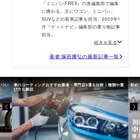
『ミニバンFREX』の各編集部で編集
に携わる。主にワゴン、ミニバン、
SUVなどの新車記事を担当。2003年1
月『ゲットナビ』編集部の乗り物記事
担当。
続きを見る
著者:塚田勝弘の最新記事一覧
につい
車のコーティングおすすめ業者・専門店8選を比較｜種類や選
初め
び方も解説