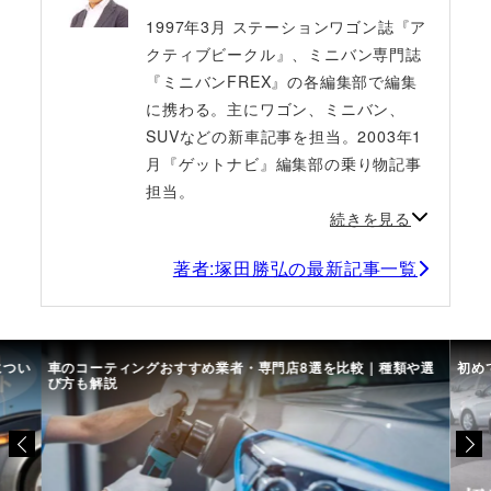
1997年3月 ステーションワゴン誌『ア
クティブビークル』、ミニバン専門誌
『ミニバンFREX』の各編集部で編集
に携わる。主にワゴン、ミニバン、
SUVなどの新車記事を担当。2003年1
月『ゲットナビ』編集部の乗り物記事
担当。
続きを見る
著者:塚田勝弘の最新記事一覧
につい
車のコーティングおすすめ業者・専門店8選を比較｜種類や選
初め
び方も解説