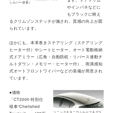
シルバー塗装）
やインパネなどに
もブラックに映え
るクリムゾンステッチが施され、質感の向上が図
られています。
ほかにも、本革巻きステアリング（ステアリング
ヒーター付）やシートヒーター、オート電動格納
式ドアミラー（広角・自動防眩・リバース連動チ
ルトダウン・メモリー・ヒーター付）、雨滴感知
式オートフロントワイパーなどの装備が用意され
ています。
●価格
「CT200h 特別仕
様車“Cherished
ソニックチタニウムルーフ＆グラ