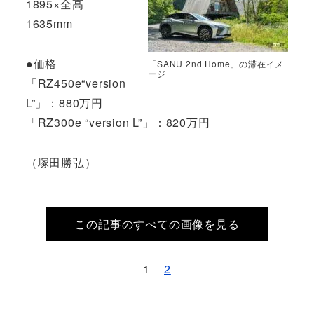
1895×全高
1635mm
●価格
「SANU 2nd Home」の滞在イメ
ージ
「RZ450e“version
L”」：880万円
「RZ300e “version L”」：820万円
（塚田勝弘）
この記事のすべての画像を見る
1
2