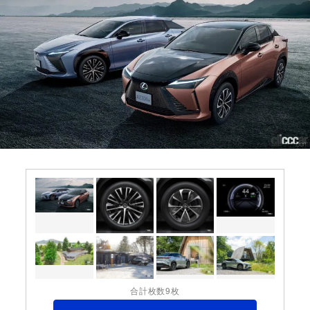
合計枚数9枚