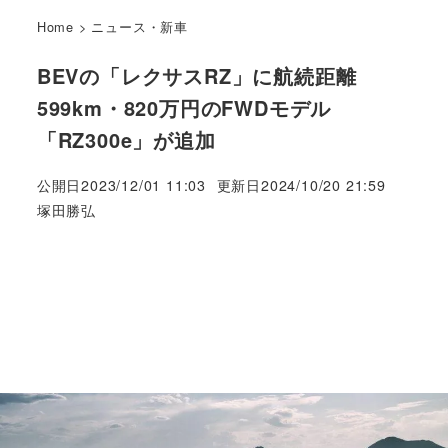
Home
>
ニュース・新車
BEVの「レクサスRZ」に航続距離
599km・820万円のFWDモデル
「RZ300e」が追加
公開日
2023/12/01 11:03
更新日
2024/10/20 21:59
著
塚田勝弘
者