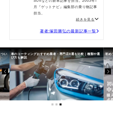
SUVなどの新車記事を担当。2003年1
月『ゲットナビ』編集部の乗り物記事
担当。
続きを見る
著者:塚田勝弘の最新記事一覧
につい
車のコーティングおすすめ業者・専門店8選を比較｜種類や選
初め
び方も解説