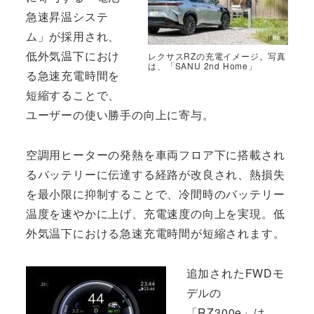
急速昇温システ
ム」が採用され、
低外気温下におけ
レクサスRZの充電イメージ。写真
は、「SANU 2nd Home」
る急速充電時間を
短縮することで、
ユーザーの使い勝手の向上に寄与。
空調用ヒーターの発熱を車両フロア下に搭載され
るバッテリーに伝達する経路が改良され、熱損失
を最小限に抑制することで、冷間時のバッテリー
温度を速やかに上げ、充電速度の向上を実現。低
外気温下における急速充電時間が短縮されます。
追加されたFWDモ
デルの
「RZ300e」は、