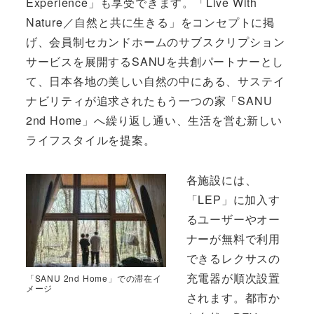
Experience」も享受できます。「Live With
Nature／自然と共に生きる」をコンセプトに掲
げ、会員制セカンドホームのサブスクリプション
サービスを展開するSANUを共創パートナーとし
て、日本各地の美しい自然の中にある、サステイ
ナビリティが追求されたもう一つの家「SANU
2nd Home」へ繰り返し通い、生活を営む新しい
ライフスタイルを提案。
各施設には、
「LEP」に加入す
るユーザーやオー
ナーが無料で利用
できるレクサスの
充電器が順次設置
「SANU 2nd Home」での滞在イ
メージ
されます。都市か