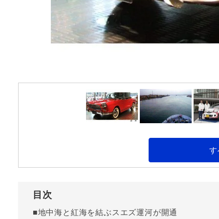
す
目次
■地中海と紅海を結ぶスエズ運河が開通