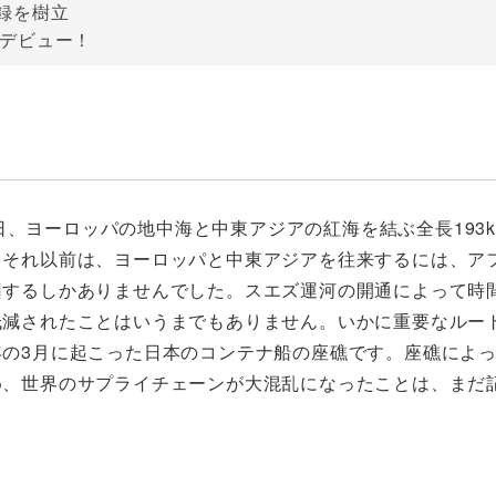
記録を樹立
がデビュー！
17日、ヨーロッパの地中海と中東アジアの紅海を結ぶ全長193
。それ以前は、ヨーロッパと中東アジアを往来するには、ア
回するしかありませんでした。スエズ運河の開通によって時
低減されたことはいうまでもありません。いかに重要なルー
の3月に起こった日本のコンテナ船の座礁です。座礁によっ
め、世界のサプライチェーンが大混乱になったことは、まだ