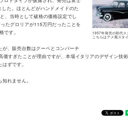
プロトタイプが披露され、発売は富士
りました。ほとんどがハンドメイドのた
5万と、当時として破格の価格設定でし
ったグロリアが115万円だったことを
価格です。
1957年発売の初代
こちらはアメ風スタ
たが、販売台数はクーペとコンバーチ
、高価すぎたことが理由ですが、本場イタリアのデザイン技
たはずです。
も知れません。