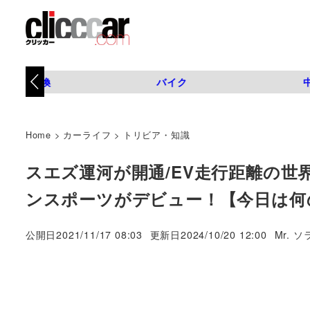
タイヤ交換
バイク
Home
>
カーライフ
>
トリビア・知識
スエズ運河が開通/EV走行距離の世
ンスポーツがデビュー！【今日は何の
著
公開日
2021/11/17 08:03
更新日
2024/10/20 12:00
Mr. ソ
者