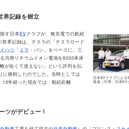
の世界記録を樹立
目指す日本
EV
クラブが、無充電での航続
での世界記録は、テスラの「テスラロード
ダイハツ
「
ミラ
・バン」をベースに、三
る汎用リチウムイオン電池を8320本床
距離が短くて使えない」という評判を払
のりに挑戦したのでした。当時としては
日本EVクラブによる
、12年経った現在では、航続距離
達成（引用：日本EV
ーツがデビュー！
ス自動車
工業を経て現在の
日産自動車
）の「プリンス・
スカ