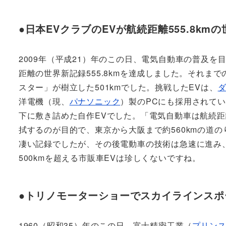
●日本EVクラブのEVが航続距離555.8km
2009年（平成21）年のこの日、電気自動車の普及を
距離の世界新記録555.8kmを達成しました。それま
スター」が樹立した501kmでした。挑戦したEVは、
洋電機（現、
パナソニック
）製のPCにも採用されてい
下に敷き詰めた自作EVでした。「電気自動車は航続
拭するのが目的で、東京から大阪まで約560kmの道
凄い記録でしたが、その後電動車の技術は急速に進み
500kmを超える市販車EVは珍しくないですね。
●トリノモーターショーでスカイラインスポ
1960（昭和35）年のこの日、富士精密工業（
プリン