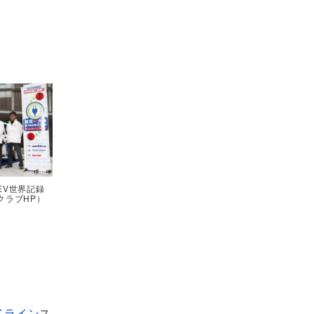
EV世界記録
クラブHP）
イライン
ス