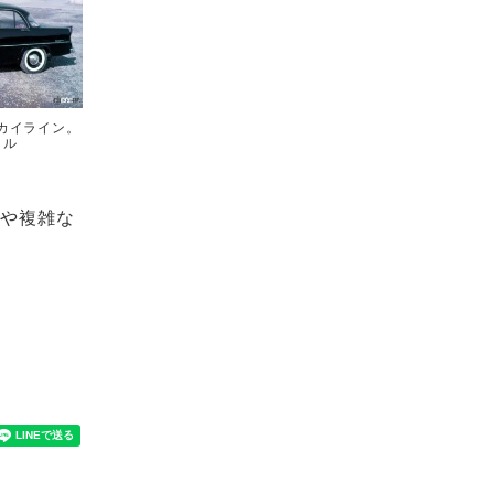
スカイライン。
イル
術や複雑な