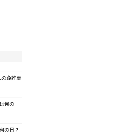
人の免許更
日は何の
は何の日？