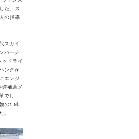
した。ス
人の指導
代スカイ
ンバーチ
ヘッドライ
ハングが
にエンジ
4連補助メ
革でし
の1.9L
した。