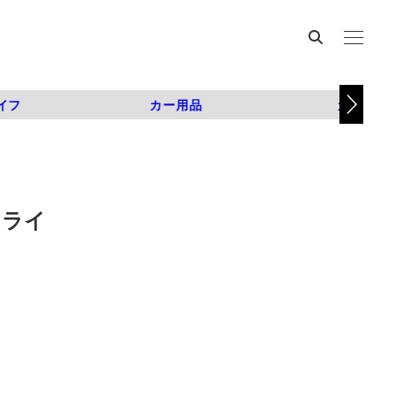
イフ
カー用品
カスタム
イライ