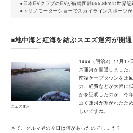
●日本EVクラブのEVが航続距離555.8kmの世界
●トリノモーターショーでスカイラインスポーツ
■地中海と紅海を結ぶスエズ運河が開通
1869（明治2）11月
ズ運河が開通しました
南端ケープタウンを迂
力、経費などが大幅に
かを証明したのが、今年
近く運河が塞がれたた
スエズ運河
しいですね。
さて、クルマ界の今日は何があったのでしょう？