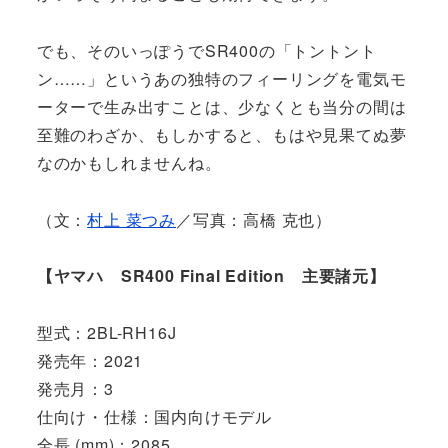
でも、そのいっぽうでSR400の「トントント
ン……」というあの独特のフィーリングを電気モ
ーターで生み出すことは、少なくとも当分の間は
至難のわざか、もしかすると、もはや見果てぬ夢
なのかもしれませんね。
（文：
村上 菜つみ
／写真：高橋 克也）
【ヤマハ SR400 Final Edition 主要諸元】
型式：2BL-RH16J
発売年：2021
発売月：3
仕向け・仕様：国内向けモデル
全長 (mm)：2085