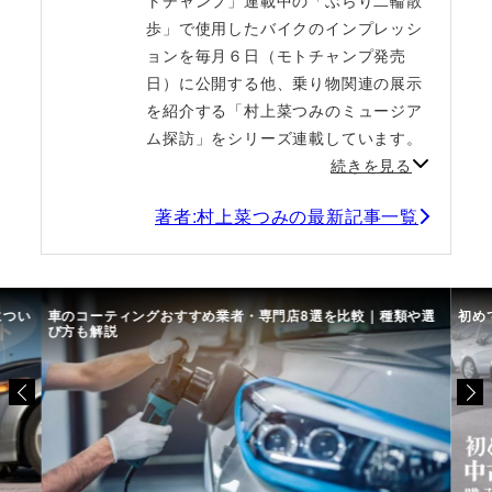
トチャンプ」連載中の「ぶらり二輪散
歩」で使用したバイクのインプレッシ
ョンを毎月６日（モトチャンプ発売
日）に公開する他、乗り物関連の展示
を紹介する「村上菜つみのミュージア
ム探訪」をシリーズ連載しています。
続きを見る
著者:村上菜つみの最新記事一覧
や選
初めての中古車選び、購入時の流れや必要な書類などについて
中古
て