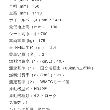
全幅 (mm)：750
全高 (mm)：1110
ホイールベース (mm)：1410
最低地上高（ｍｍ）：130
シート高 (mm)：790
車両重量 (kg)：175
最小回転半径（ｍ）：2.4
乗車定員（名）：2
燃料消費率（1）(km/L)：40.7
測定基準（1）：国交省届出（60km/h走行時）
燃料消費率（2）(km/L)：29.7
測定基準（2）：WMTCモード値
原動機型式：H342E
原動機種類：4ストローク
気筒数：1
シリンダ配列：単気筒