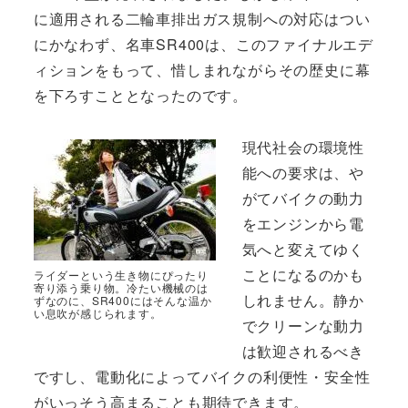
に適用される二輪車排出ガス規制への対応はつい
にかなわず、名車SR400は、このファイナルエデ
ィションをもって、惜しまれながらその歴史に幕
を下ろすこととなったのです。
現代社会の環境性
能への要求は、や
がてバイクの動力
をエンジンから電
気へと変えてゆく
ことになるのかも
ライダーという生き物にぴったり
寄り添う乗り物。冷たい機械のは
しれません。静か
ずなのに、SR400にはそんな温か
い息吹が感じられます。
でクリーンな動力
は歓迎されるべき
ですし、電動化によってバイクの利便性・安全性
がいっそう高まることも期待できます。