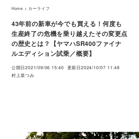
Home
>
カーライフ
43年前の新車が今でも買える！何度も
生産終了の危機を乗り越えたその変更点
の歴史とは？【ヤマハSR400ファイナ
ルエディション試乗／概要】
公開日
2021/09/06 15:40
更新日
2024/10/07 11:48
著
村上菜つみ
者