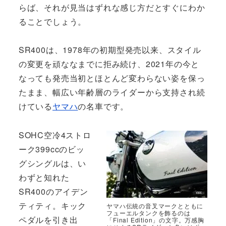
らば、それが見当はずれな感じ方だとすぐにわか
ることでしょう。
SR400は、1978年の初期型発売以来、スタイル
の変更を頑ななまでに拒み続け、2021年の今と
なっても発売当初とほとんど変わらない姿を保っ
たまま、幅広い年齢層のライダーから支持され続
けている
ヤマハ
の名車です。
SOHC空冷4ストロ
ーク399ccのビッ
グシングルは、い
わずと知れた
SR400のアイデン
ティティ。キック
ヤマハ伝統の音叉マークとともに
フューエルタンクを飾るのは
ペダルを引き出
「Final Edition」の文字。万感胸