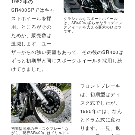
1982年の
SR400SPではキャ
ストホイールを採
クラシカルなスポークホイール
は、SR400の柔らかなライディン
用。ところがその
グフィールを支える要素のひとつ
です。
ためか、販売数は
激減します。ユー
ザーからの強い要望もあって、その後のSR400は
ずっと初期型と同じスポークホイールを採用し続
けてきました。
フロントブレーキ
は、初期型はディ
スク式でしたが、
1985年には、なん
とドラム式に変わ
ります。一見、退
初期型同様のディスクブレーキな
がら、現行SR400にはドリルドロ