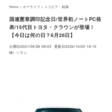
Home
>
カーライフ
>
トリビア・知識
国連憲章調印記念日/世界初ノートPC発
表/15代目トヨタ・クラウンが登場！
【今日は何の日？6月26日】
公開日
2021/06/26 08:03
更新日
2024/10/20 16:15
著
Mr. ソラン
者