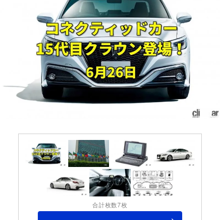
合計枚数7枚