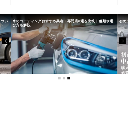
につい
車のコーティングおすすめ業者・専門店8選を比較｜種類や選
初め
び方も解説