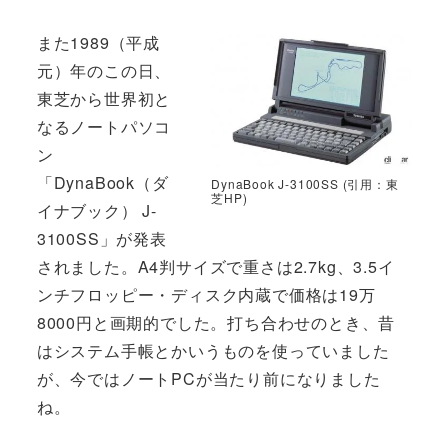
また1989（平成
元）年のこの日、
東芝から世界初と
なるノートパソコ
ン
「DynaBook（ダ
DynaBook J-3100SS (引用：東
芝HP)
イナブック） J-
3100SS」が発表
されました。A4判サイズで重さは2.7kg、3.5イ
ンチフロッピー・ディスク内蔵で価格は19万
8000円と画期的でした。打ち合わせのとき、昔
はシステム手帳とかいうものを使っていました
が、今ではノートPCが当たり前になりました
ね。