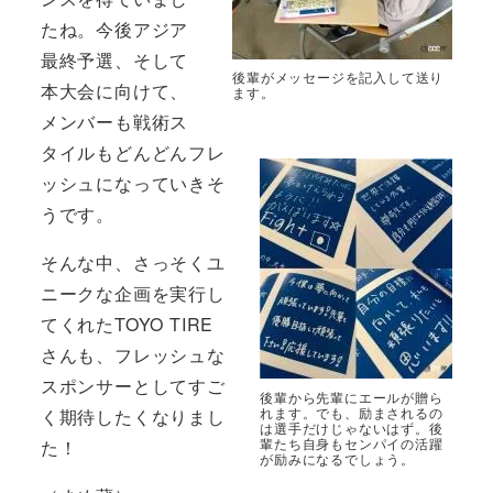
たね。今後アジア
最終予選、そして
後輩がメッセージを記入して送り
本大会に向けて、
ます。
メンバーも戦術ス
タイルもどんどんフレ
ッシュになっていきそ
うです。
そんな中、さっそくユ
ニークな企画を実行し
てくれたTOYO TIRE
さんも、フレッシュな
スポンサーとしてすご
後輩から先輩にエールが贈ら
れます。でも、励まされるの
く期待したくなりまし
は選手だけじゃないはず。後
輩たち自身もセンパイの活躍
た！
が励みになるでしょう。