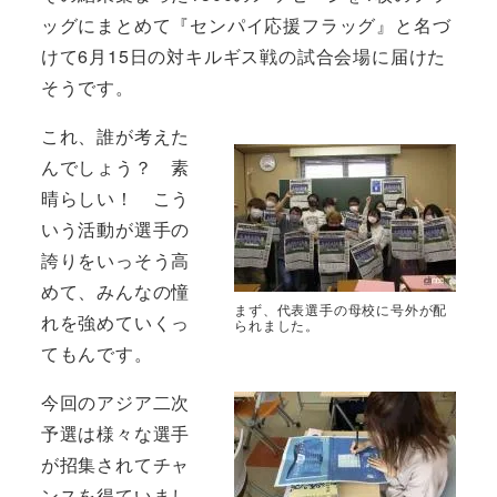
ッグにまとめて『センパイ応援フラッグ』と名づ
けて6月15日の対キルギス戦の試合会場に届けた
そうです。
これ、誰が考えた
んでしょう？ 素
晴らしい！ こう
いう活動が選手の
誇りをいっそう高
めて、みんなの憧
まず、代表選手の母校に号外が配
れを強めていくっ
られました。
てもんです。
今回のアジア二次
予選は様々な選手
が招集されてチャ
ンスを得ていまし