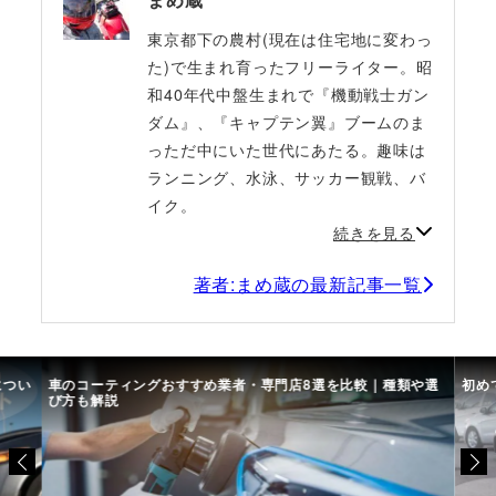
東京都下の農村(現在は住宅地に変わっ
た)で生まれ育ったフリーライター。昭
和40年代中盤生まれで『機動戦士ガン
ダム』、『キャプテン翼』ブームのま
っただ中にいた世代にあたる。趣味は
ランニング、水泳、サッカー観戦、バ
イク。
続きを見る
著者:まめ蔵の最新記事一覧
につい
車のコーティングおすすめ業者・専門店8選を比較｜種類や選
初め
び方も解説