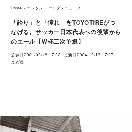
Home
>
エンタメ
>
エンタメニュース
「誇り」と「憧れ」をTOYOTIREがつ
なげる。サッカー日本代表への後輩から
のエール【W杯二次予選】
公開日
2021/06/18 17:03
更新日
2024/10/13 17:07
著
まめ蔵
者