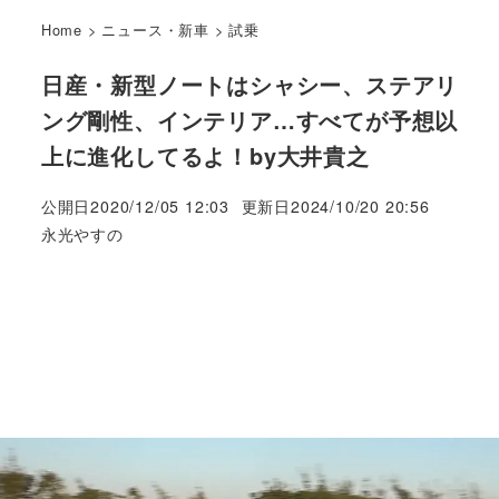
Home
>
ニュース・新車
>
試乗
日産・新型ノートはシャシー、ステアリ
ング剛性、インテリア…すべてが予想以
上に進化してるよ！by大井貴之
公開日
2020/12/05 12:03
更新日
2024/10/20 20:56
著
永光やすの
者