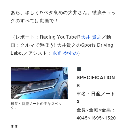
あら、珍しく!?ベタ褒めの大井さん。徹底チェッ
クのすべては動画で！
（レポート：Racing YouTubeR
大井 貴之
／動
画：クルマで遊ぼう! 大井貴之のSports Driving
Labo.／アシスト：
永光 やすの
）
SPECIFICATION
S
車名：
日産ノート
X
日産・新型ノートの主なスペッ
ク。
全長×全幅×全高：
4045×1695×1520
mm