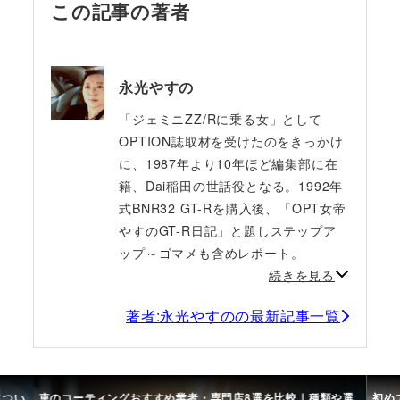
この記事の著者
永光やすの
「ジェミニZZ/Rに乗る女」として
OPTION誌取材を受けたのをきっかけ
に、1987年より10年ほど編集部に在
籍、Dai稲田の世話役となる。1992年
式BNR32 GT-Rを購入後、「OPT女帝
やすのGT-R日記」と題しステップア
ップ～ゴマメも含めレポート。
続きを見る
著者:永光やすのの最新記事一覧
につい
車のコーティングおすすめ業者・専門店8選を比較｜種類や選
初め