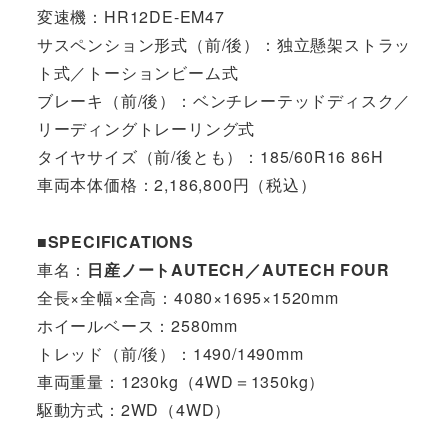
変速機：HR12DE-EM47
サスペンション形式（前/後）：独立懸架ストラッ
ト式／トーションビーム式
ブレーキ（前/後）：ベンチレーテッドディスク／
リーディングトレーリング式
タイヤサイズ（前/後とも）：185/60R16 86H
車両本体価格：2,186,800円（税込）
■SPECIFICATIONS
車名：
日産ノートAUTECH／AUTECH FOUR
全長×全幅×全高：4080×1695×1520mm
ホイールベース：2580mm
トレッド（前/後）：1490/1490mm
車両重量：1230kg（4WD＝1350kg）
駆動方式：2WD（4WD）