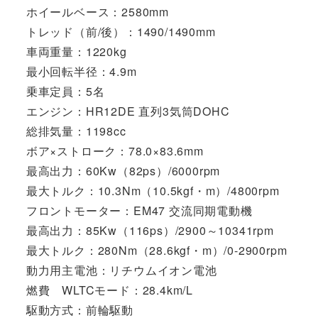
ホイールベース：2580mm
トレッド（前/後）：1490/1490mm
車両重量：1220kg
最小回転半径：4.9m
乗車定員：5名
エンジン：HR12DE 直列3気筒DOHC
総排気量：1198cc
ボア×ストローク：78.0×83.6mm
最高出力：60Kw（82ps）/6000rpm
最大トルク：10.3Nm（10.5kgf・m）/4800rpm
フロントモーター：EM47 交流同期電動機
最高出力：85Kw（116ps）/2900～10341rpm
最大トルク：280Nm（28.6kgf・m）/0-2900rpm
動力用主電池：リチウムイオン電池
燃費 WLTCモード：28.4km/L
駆動方式：前輪駆動