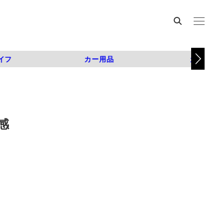
イフ
カー用品
カスタム
感