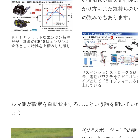
かり方もまた気持ちのい
の強みでもあります。
もともとフラットなエンジン特性
だが、新型のCB18型エンジンは
全体として特性を上積みした感じ
サスペンションストロークを延
長、電動パワステを２ピニオン
イプとしてドライブフィールを
上している
ルマ側が設定を自動変更する……という話を聞いていた
ょう。
その“スポーツ＋”での