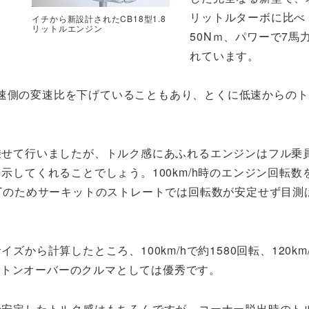
リットルターボに比べ
イチから新設計されたCB18型1.8
リットルエンジン
50Nｍ、パワーで7馬
れています。
低速側の変速比を下げていることもあり、とくに低速からの
乗せて行いましたが、トルク感にあふれるエンジンはフル乗
示してくれることでしょう。100km/h時のエンジン回転数
Tのためサーキットのストレートでは回転数が安定せず目測
から計算したところ、100km/hで約1580回転、120km/h
1.5トンオーバーのクルマとしては優秀です。
の安定したトルク感はもちろんですが、コーナー脱出時のト