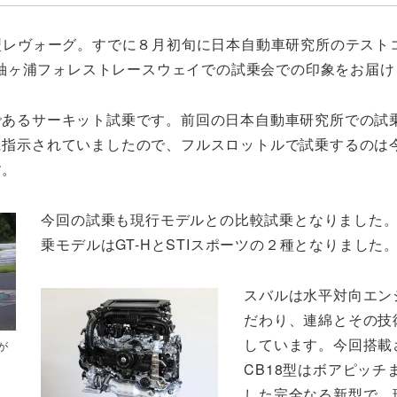
の新型レヴォーグ。すでに８月初旬に日本自動車研究所のテスト
袖ヶ浦フォレストレースウェイでの試乗会での印象をお届け
であるサーキット試乗です。前回の日本自動車研究所での試
に指示されていましたので、フルスロットルで試乗するのは
す。
今回の試乗も現行モデルとの比較試乗となりました
乗モデルはGT-HとSTIスポーツの２種となりました
スバルは水平対向エン
だわり、連綿とその技
しています。今回搭載
が
CB18型はボアピッチ
した完全なる新型で、現