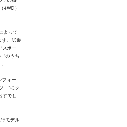
（4WD）
によって
ます。試乗
、“スポー
）”のうち
す。
ンフォー
ツ＋”にク
出すでし
現行モデル