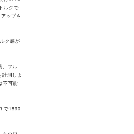
トルクで
力アップさ
トルク感が
員、フル
を計測しよ
は不可能
で1890
ルクの掛