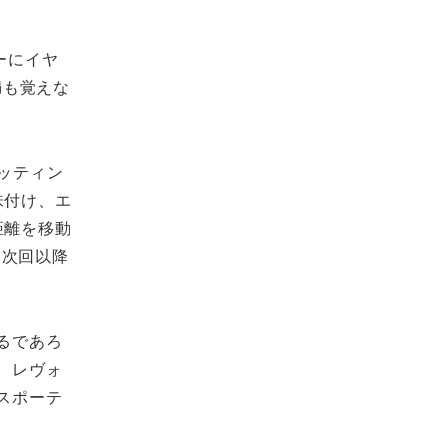
ーにイヤ
満も覚えな
ッティン
味付け、エ
距離を移動
は次回以降
るであろ
、レヴォ
スポーテ