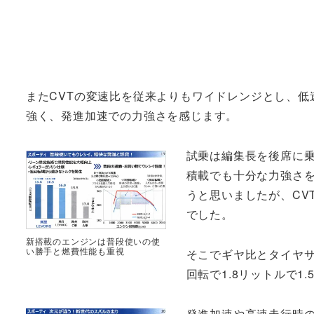
またCVTの変速比を従来よりもワイドレンジとし、
強く、発進加速での力強さを感じます。
試乗は編集長を後席に
積載でも十分な力強さを
うと思いましたが、CV
でした。
新搭載のエンジンは普段使いの使
い勝手と燃費性能も重視
そこでギヤ比とタイヤサイズ
回転で1.8リットルで
発進加速や高速走行時