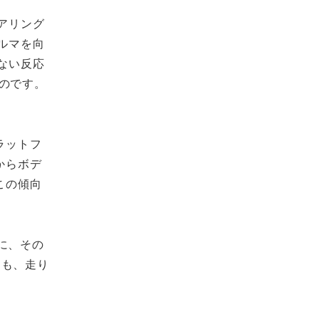
アリング
ルマを向
ない反応
のです。
ラットフ
からボデ
この傾向
に、その
つも、走り