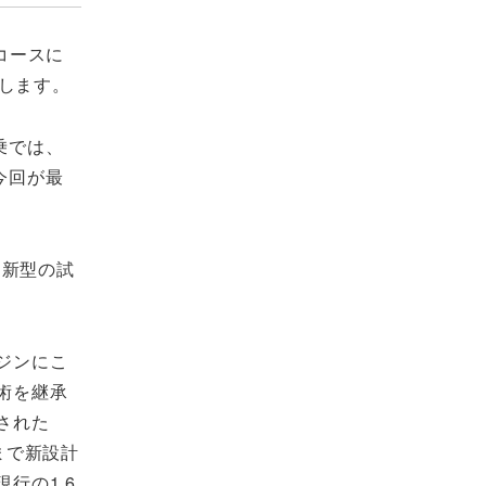
コースに
します。
乗では、
今回が最
。新型の試
。
ジンにこ
術を継承
された
まで新設計
行の1.6