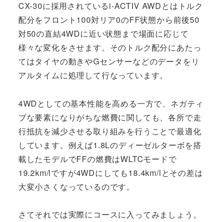
CX-30に採用されているi-ACTIV AWDとはトルク
配分をフロント100対リア0のFF状態から前後50
対50の直結4WDに近い状態まで場面に応じて
様々な変化をさせます。そのトルク配分にあたっ
てはタイヤの動きやGセンサーなどのデータをリ
アルタイムに処理して行なっています。
4WDとしての基本性能を高める一方で、ネガティ
ブな要素になりがちな燃費に関しても、各所で走
行抵抗を減少させる取り組みを行うことで最適化
しています。例えば1.8Lのディーゼルターボを搭
載したモデルでFFの燃費はWLTCモードで
19.2km/lですが4WDにしても18.4km/lとその差は
大変小さくなっているのです。
さてそれでは実際にコースに入ってみましょう。