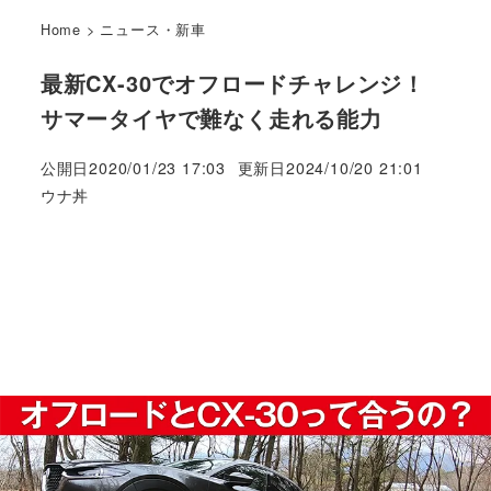
Home
>
ニュース・新車
最新CX-30でオフロードチャレンジ！
サマータイヤで難なく走れる能力
公開日
2020/01/23 17:03
更新日
2024/10/20 21:01
著
ウナ丼
者