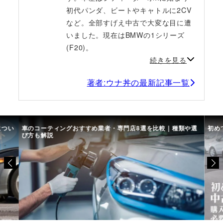
初代パンダ、ビートやキャトルに2CV
など。全部すげえ中古で大変な目に遭
いました。現在はBMWの1シリーズ
(F20)。
続きを見る
著者:ウナ丼の最新記事一覧
につい
車のコーティングおすすめ業者・専門店8選を比較｜種類や選
初め
び方も解説