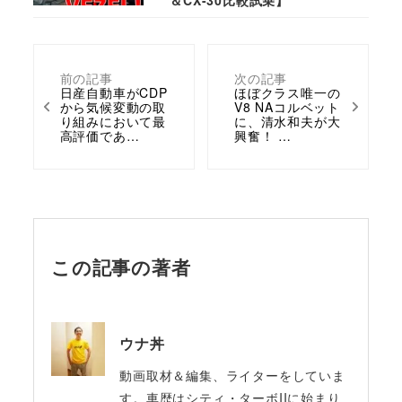
＆CX-30比較試乗】
前の記事
次の記事
日産自動車がCDP
ほぼクラス唯一の
から気候変動の取
V8 NAコルベット
り組みにおいて最
に、清水和夫が大
高評価であ…
興奮！ …
この記事の著者
ウナ丼
動画取材＆編集、ライターをしていま
す。車歴はシティ・ターボIIに始まり