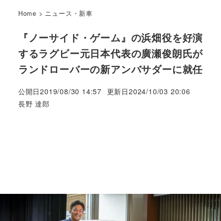
Home
>
ニュース・新車
『ノーサイド・ゲーム』の浜畑役を好演
するラグビー元日本代表の廣瀬俊朗氏が
ランドローバーの新アンバサダーに就任
公開日
2019/08/30 14:57
更新日
2024/10/03 20:06
著
長野 達郎
者