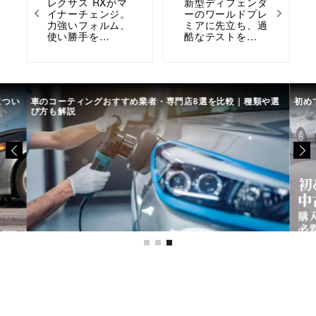
レクサス RXがマ
新型ディフェンダ
イナーチェンジ。
ーのワールドプレ
力強いフォルム、
ミアに先立ち、過
使い勝手を…
酷なテストを…
につい
車のコーティングおすすめ業者・専門店8選を比較｜種類や選
初め
び方も解説