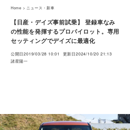
Home
>
ニュース・新車
【日産・デイズ事前試乗】 登録車なみ
の性能を発揮するプロパイロット。専用
セッティングでデイズに最適化
公開日
2019/03/28 10:01
更新日
2024/10/20 21:13
著
諸星陽一
者