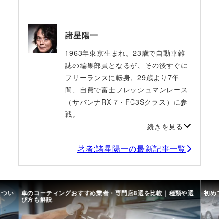
諸星陽一
1963年東京生まれ。23歳で自動車雑
誌の編集部員となるが、その後すぐに
フリーランスに転身。29歳より7年
間、自費で富士フレッシュマンレース
（サバンナRX-7・FC3Sクラス）に参
戦。
続きを見る
著者:諸星陽一の最新記事一覧
につい
車のコーティングおすすめ業者・専門店8選を比較｜種類や選
初め
び方も解説