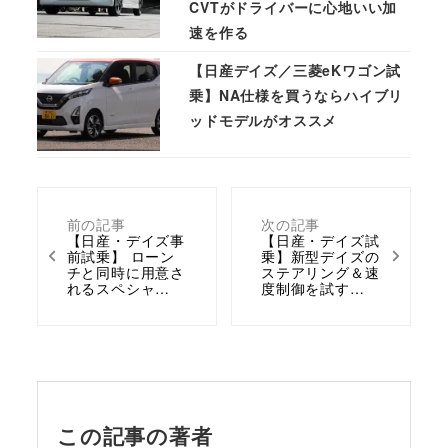
CVTがドライバーに心地いい加
速を作る
【日産デイズ／三菱eKワゴン試
乗】NA仕様を買うならハイブリ
ッドモデルがオススメ
前の記事
次の記事
【日産・デイズ事
【日産・デイズ試
前試乗】 ローン
乗】新型デイズの
チと同時に用意さ
ステアリング＆速
れるスペシャ…
度制御を試す…
この記事の著者