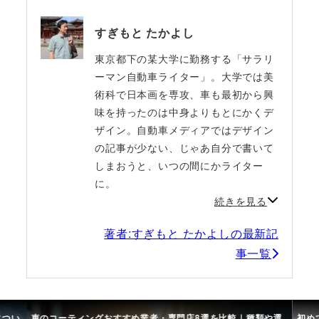
すぎもと たかよし
東京都下の某大学に勤務する「サラリ
ーマン自動車ライター」。大学では美
術科で日本画を専攻、車も最初から興
味を持ったのは中身よりもとにかくデ
ザイン。自動車メディアではデザイン
の記事が少ない、じゃあ自分で書いて
しまおうと、いつの間にかライター
に。
続きを見る
著者:すぎもと たかよしの最新記
事一覧
につい
車のコーティングおすすめ業者・専門店8選を比較｜種類や選
初め