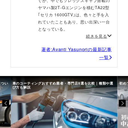
ぐが、中でもソレックスキャブ搭載の
ヤマハ製2T‐Gエンジンを積むTA22型
｢セリカ 1600GTV｣は、色々と手を入
れていたこともあり、思い出深い一台
となっている。
続きを見る
著者:Avanti Yasunoriの最新記事
一覧
につい
車のコーティングおすすめ業者・専門店8選を比較｜種類や選
初め
び方も解説