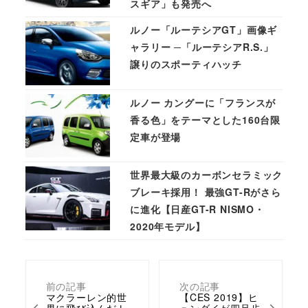
スギア」も発売へ
ルノー「ルーテシアGT」画像ギ
ャラリー ─「ルーテシアR.S.」
譲りのスポーティハッチ
ルノー カングーに「フランスが
香る色」をテーマとした160台限
定車が登場
世界最大級のカーボンセラミック
ブレーキ採用！ 最強GT-Rがさら
に進化【日産GT-R NISMO・
2020年モデル】
前の記事
次の記事
マクラーレン的世
【CES 2019】ヒ