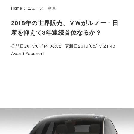
Home
>
ニュース・新車
2018年の世界販売、ＶＷがルノー・日
産を抑えて3年連続首位なるか？
公開日
2019/01/14 08:02
更新日
2019/05/19 21:43
著
Avanti Yasunori
者